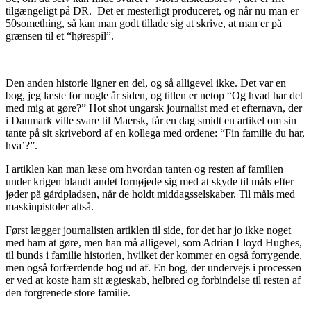
tilgængeligt på DR. Det er mesterligt produceret, og når nu man er
50something, så kan man godt tillade sig at skrive, at man er på
grænsen til et “hørespil”.
Den anden historie ligner en del, og så alligevel ikke. Det var en
bog, jeg læste for nogle år siden, og titlen er netop “Og hvad har det
med mig at gøre?” Hot shot ungarsk journalist med et efternavn, der
i Danmark ville svare til Maersk, får en dag smidt en artikel om sin
tante på sit skrivebord af en kollega med ordene: “Fin familie du har,
hva’?”.
I artiklen kan man læse om hvordan tanten og resten af familien
under krigen blandt andet fornøjede sig med at skyde til måls efter
jøder på gårdpladsen, når de holdt middagsselskaber. Til måls med
maskinpistoler altså.
Først lægger journalisten artiklen til side, for det har jo ikke noget
med ham at gøre, men han må alligevel, som Adrian Lloyd Hughes,
til bunds i familie historien, hvilket der kommer en også forrygende,
men også forfærdende bog ud af. En bog, der undervejs i processen
er ved at koste ham sit ægteskab, helbred og forbindelse til resten af
den forgrenede store familie.