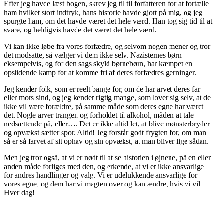
Efter jeg havde læst bogen, skrev jeg til til forfatteren for at fortælle
ham hvilket stort indtryk, hans historie havde gjort på mig, og jeg
spurgte ham, om det havde været det hele værd. Han tog sig tid til at
svare, og heldigvis havde det været det hele værd.
Vi kan ikke løbe fra vores forfædre, og selvom nogen mener og tror
det modsatte, så vælger vi dem ikke selv. Nazisternes børn
eksempelvis, og for den sags skyld børnebørn, har kæmpet en
opslidende kamp for at komme fri af deres forfædres gerninger.
Jeg kender folk, som er reelt bange for, om de har arvet deres far
eller mors sind, og jeg kender rigtig mange, som lover sig selv, at de
ikke vil være forældre, på samme måde som deres egne har været
det. Nogle arver trangen og forholdet til alkohol, måden at tale
nedsættende på, eller…. Det er ikke altid let, at blive mønsterbryder
og opvækst sætter spor. Altid! Jeg forstår godt frygten for, om man
så er så farvet af sit ophav og sin opvækst, at man bliver lige sådan.
Men jeg tror også, at vi er nødt til at se historien i øjnene, på en eller
anden måde forliges med den, og erkende, at vi er ikke ansvarlige
for andres handlinger og valg. Vi er udelukkende ansvarlige for
vores egne, og dem har vi magten over og kan ændre, hvis vi vil.
Hver dag!