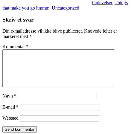
Oplevelser
,
Things
that make you go hmmm
,
Uncategorized
Skriv et svar
Din e-mailadresse vil ikke blive publiceret.
Krævede felter er
markeret med
*
Kommentar
*
Navn
*
E-mail
*
Websted