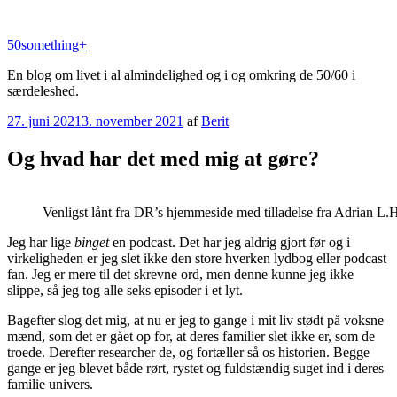
Videre
til
50something+
indhold
En blog om livet i al almindelighed og i og omkring de 50/60 i
særdeleshed.
Udgivet
27. juni 2021
3. november 2021
af
Berit
den
Og hvad har det med mig at gøre?
Venligst lånt fra DR’s hjemmeside med tilladelse fra Adrian L.
Jeg har lige
binget
en podcast. Det har jeg aldrig gjort før og i
virkeligheden er jeg slet ikke den store hverken lydbog eller podcast
fan. Jeg er mere til det skrevne ord, men denne kunne jeg ikke
slippe, så jeg tog alle seks episoder i et lyt.
Bagefter slog det mig, at nu er jeg to gange i mit liv stødt på voksne
mænd, som det er gået op for, at deres familier slet ikke er, som de
troede. Derefter researcher de, og fortæller så os historien. Begge
gange er jeg blevet både rørt, rystet og fuldstændig suget ind i deres
familie univers.