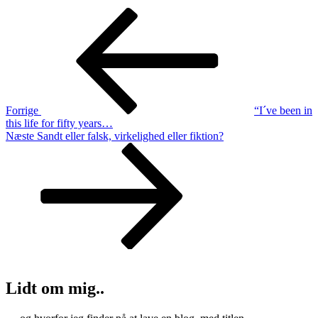
Indlægsnavigation
Forrige
indlæg
Forrige
“I´ve been in
this life for fifty years…
Næste
Næste
Sandt eller falsk, virkelighed eller fiktion?
indlæg
Lidt om mig..