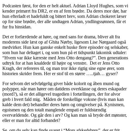
Podcasten først, for den er helt aktuel. Adrian Lloyd Hughes, som vi
kender primært fra DR2, er en af fem brødre. Da deres mor dør, har
hun efterladt et hadefuldt og bittert brev, som Adrian chokeret læser
op for sine brødre, der alle undtagen Adrian, yndlingssønnen, får et
fur fra hinsidan.
Det er forfærdende at høre, og med sans for drama, bliver alt fra
moderens side læst op af Ghita Nørby, ligesom Lise Nørgaard også
medvirker. Hun kan ganske enkelt huske flere episoder og selskaber,
som hun har deltaget i, og som hun på et tidspunkt lakonisk udtaler:
“Hvem var ikke kæreste med Jens Otto dengang?”. Den generations
udtryk for at han knaldede til højre og venstre. Det er Jens Otto
Kragh, der refereres til, og man tror ikke rigtig sine egne ører, som
historien skrider frem. Her er stof til en større …..tjah… gyser?
For selvom det selvfølgelig giver både kolorit og åben mund og
polypper, når man hører om datidens overklasse og deres eskapader
(mord?), så er det alligevel tragedien i fortællingen, der for alvor
greb i hvert fald mig. Måden de forskellige voksne (hvis man kan
kalde dem det) behandler deres børn og omgivelser på. Kynismen,
egoismen og den totalt manglende empati er fuldstændig
overvældende. Og går den i arv? Og kan man så bryde det mønster,
eller er man for altid forbandet?
Se, om du selv kan finde svaret i “Mors afskedsbrev”, der er frit