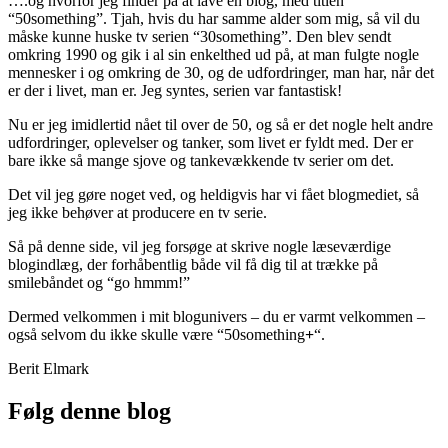
….og hvorfor jeg finder på at lave en blog, med titlen
“50something”. Tjah, hvis du har samme alder som mig, så vil du
måske kunne huske tv serien “30something”. Den blev sendt
omkring 1990 og gik i al sin enkelthed ud på, at man fulgte nogle
mennesker i og omkring de 30, og de udfordringer, man har, når det
er der i livet, man er. Jeg syntes, serien var fantastisk!
Nu er jeg imidlertid nået til over de 50, og så er det nogle helt andre
udfordringer, oplevelser og tanker, som livet er fyldt med. Der er
bare ikke så mange sjove og tankevækkende tv serier om det.
Det vil jeg gøre noget ved, og heldigvis har vi fået blogmediet, så
jeg ikke behøver at producere en tv serie.
Så på denne side, vil jeg forsøge at skrive nogle læseværdige
blogindlæg, der forhåbentlig både vil få dig til at trække på
smilebåndet og “go hmmm!”
Dermed velkommen i mit blogunivers – du er varmt velkommen –
også selvom du ikke skulle være “50something
+
“.
Berit Elmark
Følg denne blog