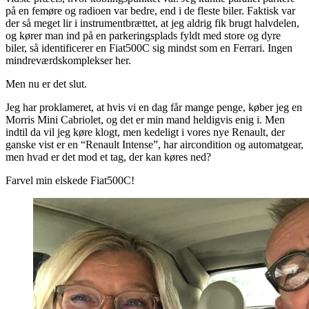
på en femøre og radioen var bedre, end i de fleste biler. Faktisk var
der så meget lir i instrumentbrættet, at jeg aldrig fik brugt halvdelen,
og kører man ind på en parkeringsplads fyldt med store og dyre
biler, så identificerer en Fiat500C sig mindst som en Ferrari. Ingen
mindreværdskomplekser her.
Men nu er det slut.
Jeg har proklameret, at hvis vi en dag får mange penge, køber jeg en
Morris Mini Cabriolet, og det er min mand heldigvis enig i. Men
indtil da vil jeg køre klogt, men kedeligt i vores nye Renault, der
ganske vist er en “Renault Intense”, har aircondition og automatgear,
men hvad er det mod et tag, der kan køres ned?
Farvel min elskede Fiat500C!