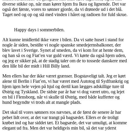
diverse stikke op, når man kører hjem fra Ikea og lignende. Det var
også det første, vores to sønner gjorde, da vi drønede ud i det blå.
Taget ned og op og stå med vinden i håret og radioen for fuld skrue.
Happy days i sommerbilen.
Alt kunne imidlertid ikke være i bilen. Da vi satte huset i stand for
nogle år siden, bestilte vi nogle spanske smedejernsbalkoner, der
blev lavet i Sverige. Synet af smeden, da vi kom for at hente dem,
og han så os og Fiat’en var guld værd. Vi kørte da også hjem uden,
og jeg er sikker på, at de stadig taler om de to tossede danskere med
den lille bil der midt i Hill Billy land.
Men ellers har der ikke været grænser. Bogstaveligt talt. Jeg er kørt
alene til Berlin i Fiat’en, vi har været med Autotog til Sydfrankrig og
hjem igen hele vejen på hjul og dertil kan lægges adskillige ture til
Østrig og Tyskland. De sidste par år har vi dog været utro, og lejet
en bil i Flensborg, når vi skulle til Østrig, med både kufferter og
hund begyndte vi trods alt at mangle plads.
Det skal til vores sønners ros nævnes, at de først de senere år har
pebet lidt over, at det var trangt på bagsædet. Ellers er de troligt
krøbet ind og har siddet tæt. Et bagsæde, det var umuligt, at komme
elegant ud fra. Men det var heldigvis min bil, så det var yderst