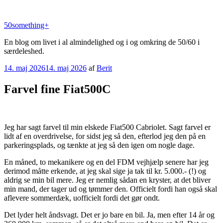
Videre
til
50something+
indhold
En blog om livet i al almindelighed og i og omkring de 50/60 i
særdeleshed.
Udgivet
14. maj 2026
14. maj 2026
af
Berit
den
Farvel fine Fiat500C
Jeg har sagt farvel til min elskede Fiat500 Cabriolet. Sagt farvel er
lidt af en overdrivelse, for sidst jeg så den, efterlod jeg den på en
parkeringsplads, og tænkte at jeg så den igen om nogle dage.
En måned, to mekanikere og en del FDM vejhjælp senere har jeg
derimod måtte erkende, at jeg skal sige ja tak til kr. 5.000.- (!) og
aldrig se min bil mere. Jeg er nemlig sådan en kryster, at det bliver
min mand, der tager ud og tømmer den. Officielt fordi han også skal
aflevere sommerdæk, uofficielt fordi det gør ondt.
Det lyder helt åndsvagt. Det er jo bare en bil. Ja, men efter 14 år og