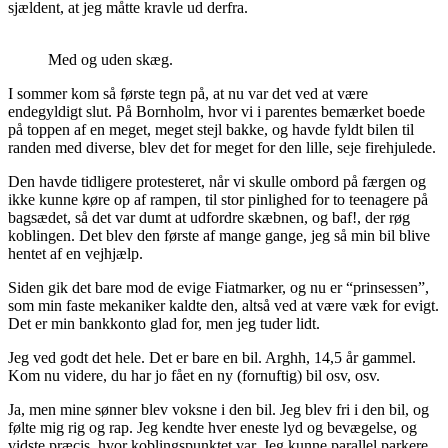
sjældent, at jeg måtte kravle ud derfra.
Med og uden skæg.
I sommer kom så første tegn på, at nu var det ved at være
endegyldigt slut. På Bornholm, hvor vi i parentes bemærket boede
på toppen af en meget, meget stejl bakke, og havde fyldt bilen til
randen med diverse, blev det for meget for den lille, seje firehjulede.
Den havde tidligere protesteret, når vi skulle ombord på færgen og
ikke kunne køre op af rampen, til stor pinlighed for to teenagere på
bagsædet, så det var dumt at udfordre skæbnen, og baf!, der røg
koblingen. Det blev den første af mange gange, jeg så min bil blive
hentet af en vejhjælp.
Siden gik det bare mod de evige Fiatmarker, og nu er “prinsessen”,
som min faste mekaniker kaldte den, altså ved at være væk for evigt.
Det er min bankkonto glad for, men jeg tuder lidt.
Jeg ved godt det hele. Det er bare en bil. Arghh, 14,5 år gammel.
Kom nu videre, du har jo fået en ny (fornuftig) bil osv, osv.
Ja, men mine sønner blev voksne i den bil. Jeg blev fri i den bil, og
følte mig rig og rap. Jeg kendte hver eneste lyd og bevægelse, og
vidste præcis, hvor koblingspunktet var. Jeg kunne parallel parkere