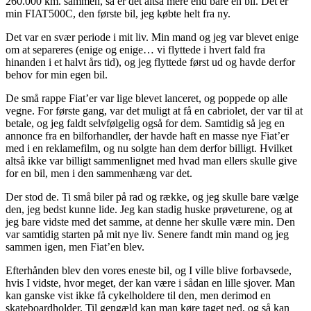
260.000 km. sammen, så er det altså mere end bare en bil. Det er
min FIAT500C,
den første bil, jeg købte helt fra ny.
Det var en svær periode i mit liv. Min mand og jeg var blevet enige
om at separeres (enige og enige… vi flyttede i hvert fald fra
hinanden i et halvt års tid), og jeg flyttede først ud og havde derfor
behov for min egen bil.
De små rappe Fiat’er var lige blevet lanceret, og poppede op alle
vegne. For første gang, var det muligt at få en cabriolet, der var til at
betale, og jeg faldt selvfølgelig også for dem. Samtidig så jeg en
annonce fra en bilforhandler, der havde haft en masse nye Fiat’er
med i en reklamefilm, og nu solgte han dem derfor billigt. Hvilket
altså ikke var billigt sammenlignet med hvad man ellers skulle give
for en bil, men i den sammenhæng var det.
Der stod de. Ti små biler på rad og række, og jeg skulle bare vælge
den, jeg bedst kunne lide. Jeg kan stadig huske prøveturene, og at
jeg bare vidste med det samme, at denne her skulle være min. Den
var samtidig starten på mit nye liv. Senere fandt min mand og jeg
sammen igen, men Fiat’en blev.
Efterhånden blev den vores eneste bil, og I ville blive forbavsede,
hvis I vidste, hvor meget, der kan være i sådan en lille sjover. Man
kan ganske vist ikke få cykelholdere til den, men derimod en
skateboardholder. Til gengæld kan man køre taget ned, og så kan