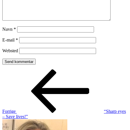
Navn
*
E-mail
*
Websted
Indlægsnavigation
Forrige
indlæg
Forrige
“Sharp eyes
– Save lives!”