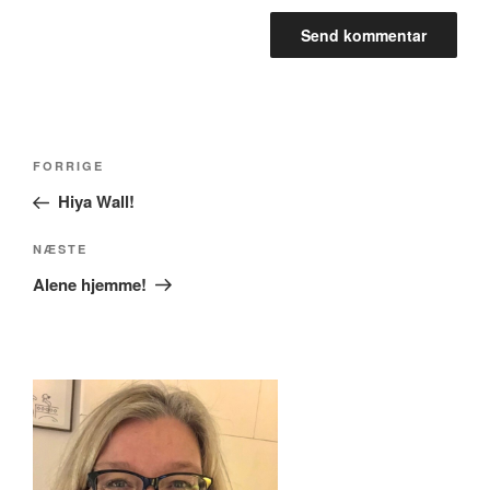
Indlægsnavigation
Forrige
FORRIGE
indlæg
Hiya Wall!
Næste
NÆSTE
indlæg
Alene hjemme!