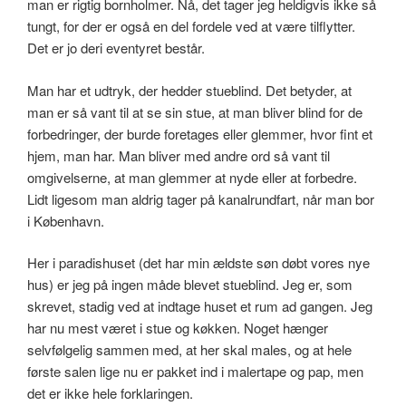
man er rigtig bornholmer. Nå, det tager jeg heldigvis ikke så
tungt, for der er også en del fordele ved at være tilflytter.
Det er jo deri eventyret består.
Man har et udtryk, der hedder stueblind. Det betyder, at
man er så vant til at se sin stue, at man bliver blind for de
forbedringer, der burde foretages eller glemmer, hvor fint et
hjem, man har. Man bliver med andre ord så vant til
omgivelserne, at man glemmer at nyde eller at forbedre.
Lidt ligesom man aldrig tager på kanalrundfart, når man bor
i København.
Her i paradishuset (det har min ældste søn døbt vores nye
hus) er jeg på ingen måde blevet stueblind. Jeg er, som
skrevet, stadig ved at indtage huset et rum ad gangen. Jeg
har nu mest været i stue og køkken. Noget hænger
selvfølgelig sammen med, at her skal males, og at hele
første salen lige nu er pakket ind i malertape og pap, men
det er ikke hele forklaringen.