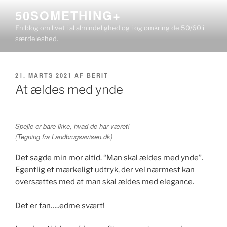
Videre
50SOMETHING+
til
En blog om livet i al almindelighed og i og omkring de 50/60 i
indhold
særdeleshed.
UDGIVET
21. MARTS 2021
AF
BERIT
DEN
At ældes med ynde
Spejle er bare ikke, hvad de har været!
(Tegning fra Landbrugsavisen.dk)
Det sagde min mor altid. “Man skal ældes med ynde”.
Egentlig et mærkeligt udtryk, der vel nærmest kan
oversættes med at man skal ældes med elegance.
Det er fan…..edme svært!