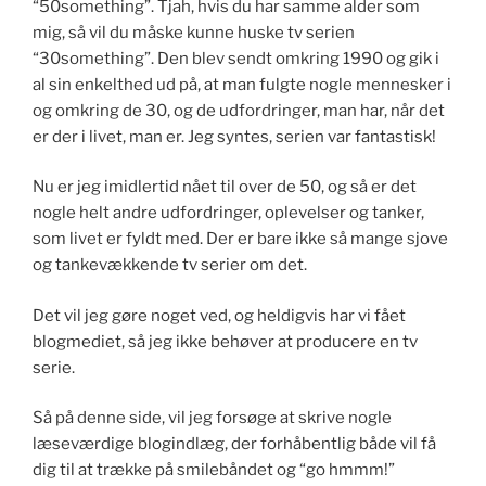
“50something”. Tjah, hvis du har samme alder som
mig, så vil du måske kunne huske tv serien
“30something”. Den blev sendt omkring 1990 og gik i
al sin enkelthed ud på, at man fulgte nogle mennesker i
og omkring de 30, og de udfordringer, man har, når det
er der i livet, man er. Jeg syntes, serien var fantastisk!
Nu er jeg imidlertid nået til over de 50, og så er det
nogle helt andre udfordringer, oplevelser og tanker,
som livet er fyldt med. Der er bare ikke så mange sjove
og tankevækkende tv serier om det.
Det vil jeg gøre noget ved, og heldigvis har vi fået
blogmediet, så jeg ikke behøver at producere en tv
serie.
Så på denne side, vil jeg forsøge at skrive nogle
læseværdige blogindlæg, der forhåbentlig både vil få
dig til at trække på smilebåndet og “go hmmm!”