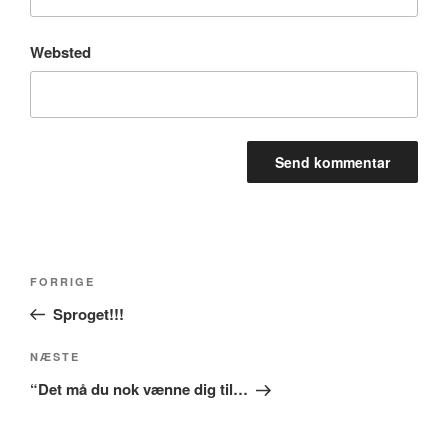
Websted
Indlægsnavigation
Forrige
FORRIGE
indlæg
Sproget!!!
Næste
NÆSTE
indlæg
“Det må du nok vænne dig til…