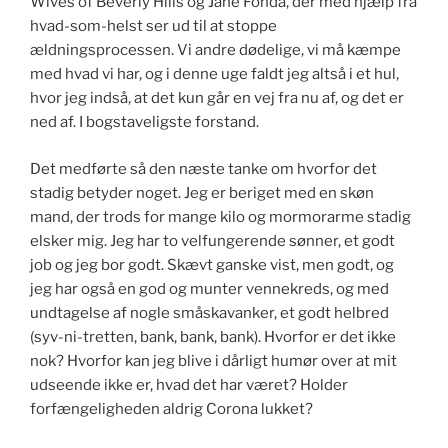
Wives of Beverly Hills og Jane Fonda, der med hjælp fra
hvad-som-helst ser ud til at stoppe
ældningsprocessen. Vi andre dødelige, vi må kæmpe
med hvad vi har, og i denne uge faldt jeg altså i et hul,
hvor jeg indså, at det kun går en vej fra nu af, og det er
ned af. I bogstaveligste forstand.
Det medførte så den næste tanke om hvorfor det
stadig betyder noget. Jeg er beriget med en skøn
mand, der trods for mange kilo og mormorarme stadig
elsker mig. Jeg har to velfungerende sønner, et godt
job og jeg bor godt. Skævt ganske vist, men godt, og
jeg har også en god og munter vennekreds, og med
undtagelse af nogle småskavanker, et godt helbred
(syv-ni-tretten, bank, bank, bank). Hvorfor er det ikke
nok? Hvorfor kan jeg blive i dårligt humør over at mit
udseende ikke er, hvad det har været? Holder
forfængeligheden aldrig Corona lukket?