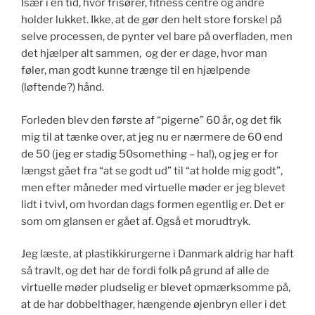
Især i en tid, hvor frisører, fitness centre og andre
holder lukket. Ikke, at de gør den helt store forskel på
selve processen, de pynter vel bare på overfladen, men
det hjælper alt sammen, og der er dage, hvor man
føler, man godt kunne trænge til en hjælpende
(løftende?) hånd.
Forleden blev den første af “pigerne” 60 år, og det fik
mig til at tænke over, at jeg nu er nærmere de 60 end
de 50 (jeg er stadig 50something – ha!), og jeg er for
længst gået fra “at se godt ud” til “at holde mig godt”,
men efter måneder med virtuelle møder er jeg blevet
lidt i tvivl, om hvordan dags formen egentlig er. Det er
som om glansen er gået af. Også et morudtryk.
Jeg læste, at plastikkirurgerne i Danmark aldrig har haft
så travlt, og det har de fordi folk på grund af alle de
virtuelle møder pludselig er blevet opmærksomme på,
at de har dobbelthager, hængende øjenbryn eller i det