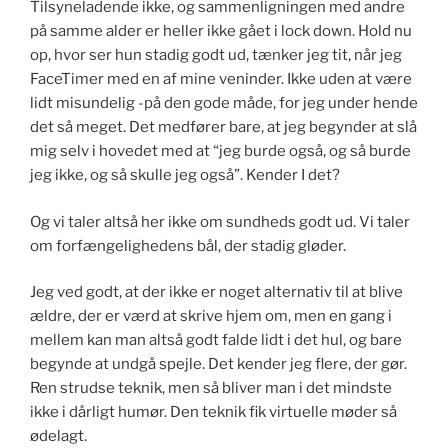
Tilsyneladende ikke, og sammenligningen med andre
på samme alder er heller ikke gået i lock down. Hold nu
op, hvor ser hun stadig godt ud, tænker jeg tit, når jeg
FaceTimer med en af mine veninder. Ikke uden at være
lidt misundelig -på den gode måde, for jeg under hende
det så meget. Det medfører bare, at jeg begynder at slå
mig selv i hovedet med at “jeg burde også, og så burde
jeg ikke, og så skulle jeg også”. Kender I det?
Og vi taler altså her ikke om sundheds godt ud. Vi taler
om forfængelighedens bål, der stadig gløder.
Jeg ved godt, at der ikke er noget alternativ til at blive
ældre, der er værd at skrive hjem om, men en gang i
mellem kan man altså godt falde lidt i det hul, og bare
begynde at undgå spejle. Det kender jeg flere, der gør.
Ren strudse teknik, men så bliver man i det mindste
ikke i dårligt humør. Den teknik fik virtuelle møder så
ødelagt.