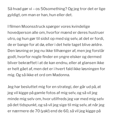
Så hvad gør vi – os 50something? Og jeg tror det er lige
gyldigt, om man er han, hun eller det.
I filmen Moonsstruck spørger vores kvindelige
hovedperson alle om, hvorfor mænd er deres hustruer
utro, og hun gør til sidst op med sig selv, at det er fordi,
de er bange for at dø, eller i det hele taget blive ældre.
Den løsning er jeg nu ikke tilhænger af, men jeg forstår
godt, hvorfor nogle finder en yngre elsker og dermed
bliver bekræftet i at de kan endnu, eller at glansen ikke
er helt gået af, men det er i hvert fald ikke løsningen for
mig. Og så ikke et ord om Madonna.
Jeg har besluttet mig for en strategi, der går ud på, at
jeg vil kigge på gamle fotos af mig selv, og så vil jeg
minde mig selv om, hvor utilfreds jeg var med mig selv
på det tidspunkt, og så vil jeg sige til mig selv, at når jeg
er nærmere de 70 (yak!) end de 60, så vil jeg kigge på