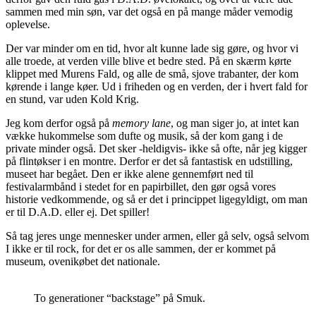
sammen med min søn, var det også en på mange måder vemodig
oplevelse.
Der var minder om en tid, hvor alt kunne lade sig gøre, og hvor vi
alle troede, at verden ville blive et bedre sted. På en skærm kørte
klippet med Murens Fald, og alle de små, sjove trabanter, der kom
kørende i lange køer. Ud i friheden og en verden, der i hvert fald for
en stund, var uden Kold Krig.
Jeg kom derfor også på
memory lane
, og man siger jo, at intet kan
vække hukommelse som dufte og musik, så der kom gang i de
private minder også. Det sker -heldigvis- ikke så ofte, når jeg kigger
på flintøkser i en montre. Derfor er det så fantastisk en udstilling,
museet har begået. Den er ikke alene gennemført ned til
festivalarmbånd i stedet for en papirbillet, den gør også vores
historie vedkommende, og så er det i princippet ligegyldigt, om man
er til D.A.D. eller ej. Det spiller!
Så tag jeres unge mennesker under armen, eller gå selv, også selvom
I ikke er til rock, for det er os alle sammen, der er kommet på
museum, ovenikøbet det nationale.
To generationer “backstage” på Smuk.