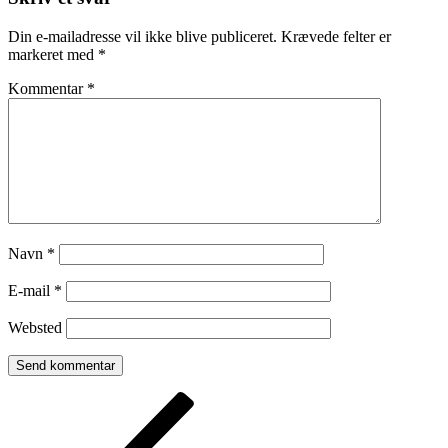
Din e-mailadresse vil ikke blive publiceret.
Krævede felter er
markeret med
*
Kommentar
*
Navn
*
E-mail
*
Websted
Indlægsnavigation
Forrige
indlæg