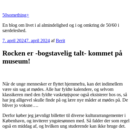
Videre
til
50something+
indhold
En blog om livet i al almindelighed og i og omkring de 50/60 i
særdeleshed.
Udgivet
7. april 2024
7. april 2024
af
Berit
den
Rocken er -bogstavelig talt- kommet på
museum!
Når de unge mennesker er flyttet hjemmefra, kan det indimellem
være sin sag at mødes. Alle har fyldte kalendere, og selvom
klassikeren med den fyldte vasketøjspose også eksisterer hos os, så
har jeg alligevel skulle finde på og lære nye måder at mødes på. De
bliver jo voksne….
Derfor køber jeg jævnligt billetter til diverse kulturarrangementer i
København, og inviterer yngstesønnen med. Så falder der som regel
også en middag af, og hvilken ung studerende kan ikke bruge det.