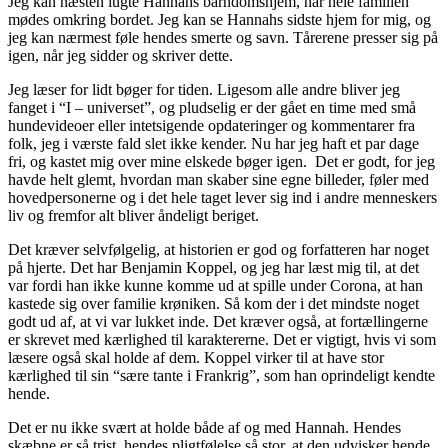
Jeg kan næsten lugte Hannahs barndomshjem, når hele familien
mødes omkring bordet. Jeg kan se Hannahs sidste hjem for mig, og
jeg kan nærmest føle hendes smerte og savn. Tårerene presser sig på
igen, når jeg sidder og skriver dette.
Jeg læser for lidt bøger for tiden. Ligesom alle andre bliver jeg
fanget i “I – universet”, og pludselig er der gået en time med små
hundevideoer eller intetsigende opdateringer og kommentarer fra
folk, jeg i værste fald slet ikke kender. Nu har jeg haft et par dage
fri, og kastet mig over mine elskede bøger igen. Det er godt, for jeg
havde helt glemt, hvordan man skaber sine egne billeder, føler med
hovedpersonerne og i det hele taget lever sig ind i andre menneskers
liv og fremfor alt bliver åndeligt beriget.
Det kræver selvfølgelig, at historien er god og forfatteren har noget
på hjerte. Det har Benjamin Koppel, og jeg har læst mig til, at det
var fordi han ikke kunne komme ud at spille under Corona, at han
kastede sig over familie krøniken. Så kom der i det mindste noget
godt ud af, at vi var lukket inde. Det kræver også, at fortællingerne
er skrevet med kærlighed til karaktererne. Det er vigtigt, hvis vi som
læsere også skal holde af dem. Koppel virker til at have stor
kærlighed til sin “sære tante i Frankrig”, som han oprindeligt kendte
hende.
Det er nu ikke svært at holde både af og med Hannah. Hendes
skæbne er så trist, hendes pligtfølelse så stor, at den udvisker hende