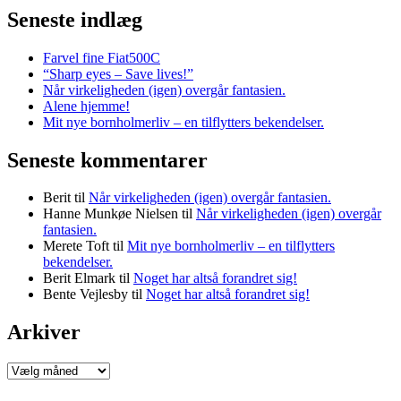
Seneste indlæg
Farvel fine Fiat500C
“Sharp eyes – Save lives!”
Når virkeligheden (igen) overgår fantasien.
Alene hjemme!
Mit nye bornholmerliv – en tilflytters bekendelser.
Seneste kommentarer
Berit
til
Når virkeligheden (igen) overgår fantasien.
Hanne Munkøe Nielsen
til
Når virkeligheden (igen) overgår
fantasien.
Merete Toft
til
Mit nye bornholmerliv – en tilflytters
bekendelser.
Berit Elmark
til
Noget har altså forandret sig!
Bente Vejlesby
til
Noget har altså forandret sig!
Arkiver
Arkiver