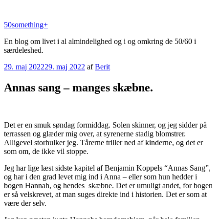
Videre
til
50something+
indhold
En blog om livet i al almindelighed og i og omkring de 50/60 i
særdeleshed.
Udgivet
29. maj 2022
29. maj 2022
af
Berit
den
Annas sang – manges skæbne.
Det er en smuk søndag formiddag. Solen skinner, og jeg sidder på
terrassen og glæder mig over, at syrenerne stadig blomstrer.
Alligevel storhulker jeg. Tårerne triller ned af kinderne, og det er
som om, de ikke vil stoppe.
Jeg har lige læst sidste kapitel af Benjamin Koppels “Annas Sang”,
og har i den grad levet mig ind i Anna – eller som hun hedder i
bogen Hannah, og hendes skæbne. Det er umuligt andet, for bogen
er så velskrevet, at man suges direkte ind i historien. Det er som at
være der selv.