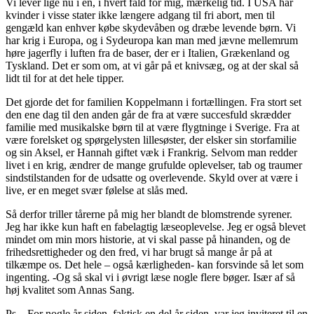
Vi lever lige nu i en, i hvert fald for mig, mærkelig tid. I USA har
kvinder i visse stater ikke længere adgang til fri abort, men til
gengæld kan enhver købe skydevåben og dræbe levende børn. Vi
har krig i Europa, og i Sydeuropa kan man med jævne mellemrum
høre jagerfly i luften fra de baser, der er i Italien, Grækenland og
Tyskland. Det er som om, at vi går på et knivsæg, og at der skal så
lidt til for at det hele tipper.
Det gjorde det for familien Koppelmann i fortællingen. Fra stort set
den ene dag til den anden går de fra at være succesfuld skrædder
familie med musikalske børn til at være flygtninge i Sverige. Fra at
være forelsket og spørgelysten lillesøster, der elsker sin storfamilie
og sin Aksel, er Hannah giftet væk i Frankrig. Selvom man redder
livet i en krig, ændrer de mange grufulde oplevelser, tab og traumer
sindstilstanden for de udsatte og overlevende. Skyld over at være i
live, er en meget svær følelse at slås med.
Så derfor triller tårerne på mig her blandt de blomstrende syrener.
Jeg har ikke kun haft en fabelagtig læseoplevelse. Jeg er også blevet
mindet om min mors historie, at vi skal passe på hinanden, og de
frihedsrettigheder og den fred, vi har brugt så mange år på at
tilkæmpe os. Det hele – også kærligheden- kan forsvinde så let som
ingenting. -Og så skal vi i øvrigt læse nogle flere bøger. Især af så
høj kvalitet som Annas Sang.
Ps – For nogle år siden, faktisk en del år siden, var jeg inviteret til en