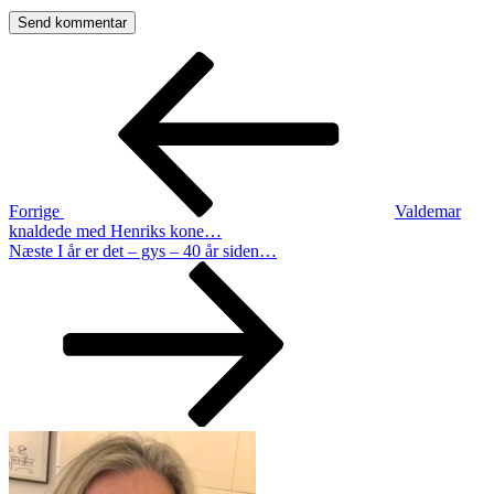
Indlægsnavigation
Forrige
indlæg
Forrige
Valdemar
knaldede med Henriks kone…
Næste
Næste
I år er det – gys – 40 år siden…
indlæg