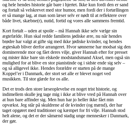
og hele hendes historie går bare i hjertet. Ikke kun fordi den er sand
og fortalt så velskrevet med stor humor, men fordi der i fortællingen
er så mange lag, at man som læser selv er nødt til at reflektere over
både livet, skæbne(r), nutid, fortid og vores alle sammens fremtid.
Kort fortalt – uden at spoile – må Hannah ikke selv vælge sin
ægtefælde. Hun skal redde familiens jødiske ære, nu når hendes
brødre har valgt at gifte sig med ikke jødiske kvinder, og hendes
ægteskab bliver derfor arrangeret. Hvor sønnerne har modsat sig den
dominerende mor og fået deres vilje, giver Hannah efter for presset
og mister ikke bare sin elskede modstandsmand Aksel, men også sin
mulighed for at blive en stor pianistinde og i sidste ende sig selv –
og så alligevel ikke. Hendes forældre er starten på de mange
Koppel’er i Danmark, der stort set alle er blevet noget ved
musikken. Til stor glæde for os alle.
Det er trods den store læseoplevelse en noget trist historie, og
indimellem skulle jeg tage mig i ikke at blive vred på Hannah over
at hun bare affinder sig. Men hun har jo heller ikke fået min
opvækst. Jeg står på skuldrene af de kvinder (og mænd), der har
taget opgøret med traditioner og kæmpet for fri vilje. Hannah stod
helt alene, og det er der såmænd stadig unge mennesker i Danmark,
der gør.