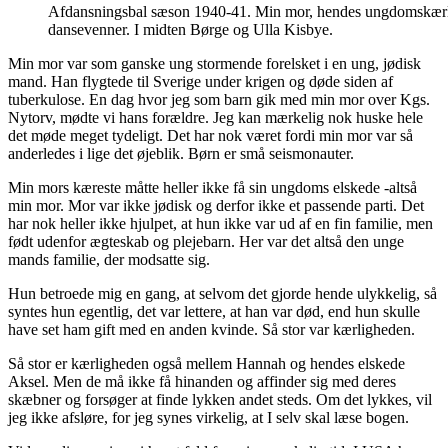
Afdansningsbal sæson 1940-41. Min mor, hendes ungdomskærli
dansevenner. I midten Børge og Ulla Kisbye.
Min mor var som ganske ung stormende forelsket i en ung, jødisk
mand. Han flygtede til Sverige under krigen og døde siden af
tuberkulose. En dag hvor jeg som barn gik med min mor over Kgs.
Nytorv, mødte vi hans forældre. Jeg kan mærkelig nok huske hele
det møde meget tydeligt. Det har nok været fordi min mor var så
anderledes i lige det øjeblik. Børn er små seismonauter.
Min mors kæreste måtte heller ikke få sin ungdoms elskede -altså
min mor. Mor var ikke jødisk og derfor ikke et passende parti. Det
har nok heller ikke hjulpet, at hun ikke var ud af en fin familie, men
født udenfor ægteskab og plejebarn. Her var det altså den unge
mands familie, der modsatte sig.
Hun betroede mig en gang, at selvom det gjorde hende ulykkelig, så
syntes hun egentlig, det var lettere, at han var død, end hun skulle
have set ham gift med en anden kvinde. Så stor var kærligheden.
Så stor er kærligheden også mellem Hannah og hendes elskede
Aksel. Men de må ikke få hinanden og affinder sig med deres
skæbner og forsøger at finde lykken andet steds. Om det lykkes, vil
jeg ikke afsløre, for jeg synes virkelig, at I selv skal læse bogen.