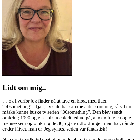
Lidt om mig..
….og hvorfor jeg finder på at lave en blog, med titlen
“50something”. Tjah, hvis du har samme alder som mig, så vil du
måske kunne huske tv serien “30something”. Den blev sendt
omkring 1990 og gik i al sin enkelthed ud på, at man fulgte nogle
mennesker i og omkring de 30, og de udfordringer, man har, når det
er der i livet, man er. Jeg syntes, serien var fantastisk!
Nu er jeg imidlertid nået til over de 50, og så er det nogle helt andre