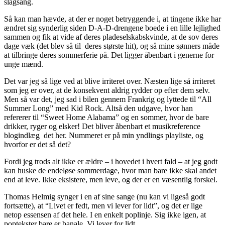
slagsang.
Så kan man hævde, at der er noget betryggende i, at tingene ikke har
ændret sig synderlig siden D-A-D-drengene boede i en lille lejlighed
sammen og fik at vide af deres pladeselskabskvinde, at de sov deres
dage væk (det blev så til deres største hit), og så mine sønners måde
at tilbringe deres sommerferie på. Det ligger åbenbart i generne for
unge mænd.
Det var jeg så lige ved at blive irriteret over. Næsten lige så irriteret
som jeg er over, at de konsekvent aldrig rydder op efter dem selv.
Men så var det, jeg sad i bilen gennem Frankrig og lyttede til “All
Summer Long” med Kid Rock. Altså den udgave, hvor han
refererer til “Sweet Home Alabama” og en sommer, hvor de bare
drikker, ryger og elsker! Det bliver åbenbart et musikreference
blogindlæg det her. Nummeret er på min yndlings playliste, og
hvorfor er det så det?
Fordi jeg trods alt ikke er ældre – i hovedet i hvert fald – at jeg godt
kan huske de endeløse sommerdage, hvor man bare ikke skal andet
end at leve. Ikke eksistere, men leve, og der er en væsentlig forskel.
Thomas Helmig synger i en af sine sange (nu kan vi ligeså godt
fortsætte), at “Livet er fedt, men vi lever for lidt”, og det er lige
netop essensen af det hele. I en enkelt poplinje. Sig ikke igen, at
poptekster bare er banale. Vi lever for lidt.