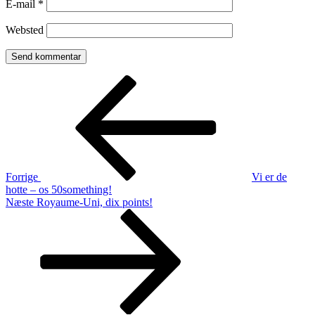
E-mail
*
Websted
Indlægsnavigation
Forrige
indlæg
Forrige
Vi er de
hotte – os 50something!
Næste
Næste
Royaume-Uni, dix points!
indlæg