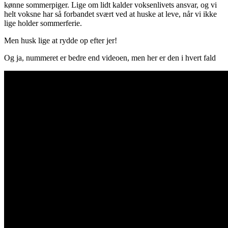
kønne sommerpiger. Lige om lidt kalder voksenlivets ansvar, og vi
helt voksne har så forbandet svært ved at huske at leve, når vi ikke
lige holder sommerferie.
Men husk lige at rydde op efter jer!
Og ja, nummeret er bedre end videoen, men her er den i hvert fald