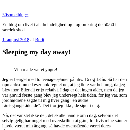
Videre
til
50something+
indhold
En blog om livet i al almindelighed og i og omkring de 50/60 i
særdeleshed.
Udgivet
1. august 2018
af
Berit
den
Sleeping my day away!
Vi har alle været yngre!
Jeg er beriget med to teenage sønner på hhv. 16 og 18 år. Så har den
opmærksomme læser nok regnet ud, at jeg ikke var helt ung, da jeg
blev mor. Eller alt er jo relativt. I dag er det ingen alder, men da jeg
var gravid første gang blev jeg undersøgt hele tiden, for jeg var, som
jordmødrene sagde til mig hver gang “en ældre
førstegangsfødende”. Det tror jeg ikke, de siger i dag.
Nå, det var slet ikke det, det skulle handle om i dag, selvom det
selvfølgelig har noget med overskriften at gøre, for hvis mine sønner
havde været min årgang, så havde ovenstående været deres