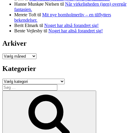
Hanne Munkøe Nielsen
til
Når virkeligheden (igen) overgår
fantasien.
Merete Toft
til
Mit nye bornholmerliv – en tilflytters
bekendelser.
Berit Elmark
til
Noget har altså forandret sig!
Bente Vejlesby
til
Noget har altså forandret sig!
Arkiver
Arkiver
Kategorier
Kategorier
Søg
efter:
Søg