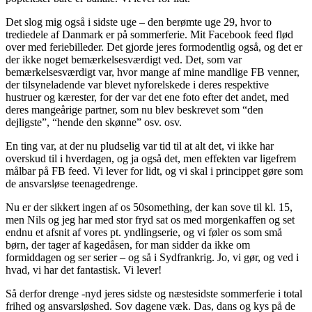
Det slog mig også i sidste uge – den berømte uge 29, hvor to
trediedele af Danmark er på sommerferie. Mit Facebook feed flød
over med feriebilleder. Det gjorde jeres formodentlig også, og det er
der ikke noget bemærkelsesværdigt ved. Det, som var
bemærkelsesværdigt var, hvor mange af mine mandlige FB venner,
der tilsyneladende var blevet nyforelskede i deres respektive
hustruer og kærester, for der var det ene foto efter det andet, med
deres mangeårige partner, som nu blev beskrevet som “den
dejligste”, “hende den skønne” osv. osv.
En ting var, at der nu pludselig var tid til at alt det, vi ikke har
overskud til i hverdagen, og ja også det, men effekten var ligefrem
målbar på FB feed. Vi lever for lidt, og vi skal i princippet gøre som
de ansvarsløse teenagedrenge.
Nu er der sikkert ingen af os 50something, der kan sove til kl. 15,
men Nils og jeg har med stor fryd sat os med morgenkaffen og set
endnu et afsnit af vores pt. yndlingserie, og vi føler os som små
børn, der tager af kagedåsen, for man sidder da ikke om
formiddagen og ser serier – og så i Sydfrankrig. Jo, vi gør, og ved i
hvad, vi har det fantastisk. Vi lever!
Så derfor drenge -nyd jeres sidste og næstesidste sommerferie i total
frihed og ansvarsløshed. Sov dagene væk. Das, dans og kys på de