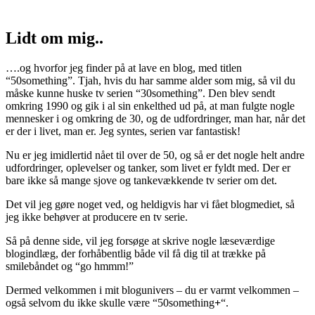
Lidt om mig..
….og hvorfor jeg finder på at lave en blog, med titlen
“50something”. Tjah, hvis du har samme alder som mig, så vil du
måske kunne huske tv serien “30something”. Den blev sendt
omkring 1990 og gik i al sin enkelthed ud på, at man fulgte nogle
mennesker i og omkring de 30, og de udfordringer, man har, når det
er der i livet, man er. Jeg syntes, serien var fantastisk!
Nu er jeg imidlertid nået til over de 50, og så er det nogle helt andre
udfordringer, oplevelser og tanker, som livet er fyldt med. Der er
bare ikke så mange sjove og tankevækkende tv serier om det.
Det vil jeg gøre noget ved, og heldigvis har vi fået blogmediet, så
jeg ikke behøver at producere en tv serie.
Så på denne side, vil jeg forsøge at skrive nogle læseværdige
blogindlæg, der forhåbentlig både vil få dig til at trække på
smilebåndet og “go hmmm!”
Dermed velkommen i mit blogunivers – du er varmt velkommen –
også selvom du ikke skulle være “50something
+
“.