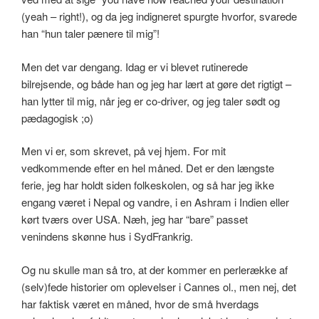
(yeah – right!), og da jeg indigneret spurgte hvorfor, svarede
han “hun taler pænere til mig”!
Men det var dengang. Idag er vi blevet rutinerede
bilrejsende, og både han og jeg har lært at gøre det rigtigt –
han lytter til mig, når jeg er co-driver, og jeg taler sødt og
pædagogisk ;o)
Men vi er, som skrevet, på vej hjem. For mit
vedkommende efter en hel måned. Det er den længste
ferie, jeg har holdt siden folkeskolen, og så har jeg ikke
engang været i Nepal og vandre, i en Ashram i Indien eller
kørt tværs over USA. Næh, jeg har “bare” passet
venindens skønne hus i SydFrankrig.
Og nu skulle man så tro, at der kommer en perlerække af
(selv)fede historier om oplevelser i Cannes ol., men nej, det
har faktisk været en måned, hvor de små hverdags