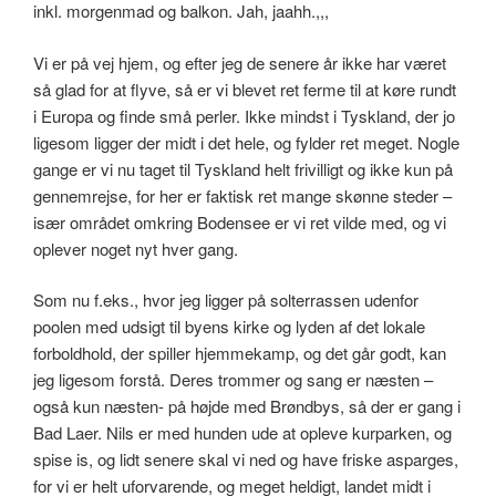
inkl. morgenmad og balkon. Jah, jaahh.,,,
Vi er på vej hjem, og efter jeg de senere år ikke har været
så glad for at flyve, så er vi blevet ret ferme til at køre rundt
i Europa og finde små perler. Ikke mindst i Tyskland, der jo
ligesom ligger der midt i det hele, og fylder ret meget. Nogle
gange er vi nu taget til Tyskland helt frivilligt og ikke kun på
gennemrejse, for her er faktisk ret mange skønne steder –
især området omkring Bodensee er vi ret vilde med, og vi
oplever noget nyt hver gang.
Som nu f.eks., hvor jeg ligger på solterrassen udenfor
poolen med udsigt til byens kirke og lyden af det lokale
forboldhold, der spiller hjemmekamp, og det går godt, kan
jeg ligesom forstå. Deres trommer og sang er næsten –
også kun næsten- på højde med Brøndbys, så der er gang i
Bad Laer. Nils er med hunden ude at opleve kurparken, og
spise is, og lidt senere skal vi ned og have friske asparges,
for vi er helt uforvarende, og meget heldigt, landet midt i