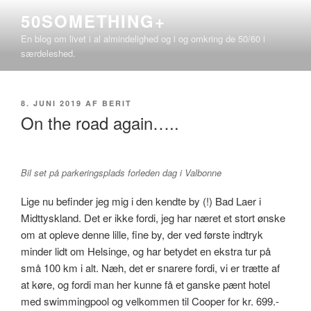
Videre
50SOMETHING+
til
En blog om livet i al almindelighed og i og omkring de 50/60 i
indhold
særdeleshed.
UDGIVET
8. JUNI 2019
AF
BERIT
DEN
On the road again…..
Bil set på parkeringsplads forleden dag i Valbonne
Lige nu befinder jeg mig i den kendte by (!) Bad Laer i
Midttyskland. Det er ikke fordi, jeg har næret et stort ønske
om at opleve denne lille, fine by, der ved første indtryk
minder lidt om Helsinge, og har betydet en ekstra tur på
små 100 km i alt. Næh, det er snarere fordi, vi er trætte af
at køre, og fordi man her kunne få et ganske pænt hotel
med swimmingpool og velkommen til Cooper for kr. 699.-