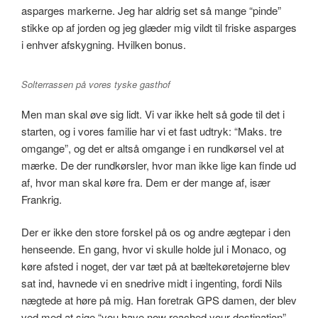
asparges markerne. Jeg har aldrig set så mange “pinde”
stikke op af jorden og jeg glæder mig vildt til friske asparges
i enhver afskygning. Hvilken bonus.
Solterrassen på vores tyske gasthof
Men man skal øve sig lidt. Vi var ikke helt så gode til det i
starten, og i vores familie har vi et fast udtryk: “Maks. tre
omgange”, og det er altså omgange i en rundkørsel vel at
mærke. De der rundkørsler, hvor man ikke lige kan finde ud
af, hvor man skal køre fra. Dem er der mange af, især
Frankrig.
Der er ikke den store forskel på os og andre ægtepar i den
henseende. En gang, hvor vi skulle holde jul i Monaco, og
køre afsted i noget, der var tæt på at bæltekøretøjerne blev
sat ind, havnede vi en snedrive midt i ingenting, fordi Nils
nægtede at høre på mig. Han foretrak GPS damen, der blev
ved med at sige “you have now reached your destination”