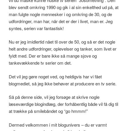
vil du måske kunne huske tv serien “30something”. Den
blev sendt omkring 1990 og gik i al sin enkelthed ud på, at
man fulgte nogle mennesker i og omkring de 30, og de
udfordringer, man har, når det er der i livet, man er. Jeg
syntes, serien var fantastisk!
Nu er jeg imidlertid nået til over de 50, og så er det nogle
helt andre udfordringer, oplevelser og tanker, som livet er
fyldt med. Der er bare ikke så mange sjove og
tankevækkende tv serier om det.
Det vil jeg gøre noget ved, og heldigvis har vi fået
blogmediet, så jeg ikke behøver at producere en tv serie.
Så på denne side, vil jeg forsøge at skrive nogle
læseværdige blogindlæg, der forhåbentlig både vil få dig til
at trække på smilebåndet og “go hmmm!”
Dermed velkommen i mit blogunivers – du er varmt