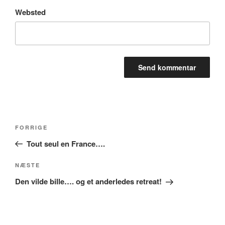
Websted
Indlægsnavigation
Forrige
FORRIGE
indlæg
Tout seul en France….
Næste
NÆSTE
indlæg
Den vilde bille…. og et anderledes retreat!