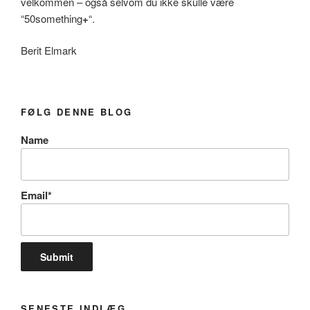
velkommen – også selvom du ikke skulle være
“50something
+
“.
Berit Elmark
FØLG DENNE BLOG
Name
Email*
SENESTE INDLÆG