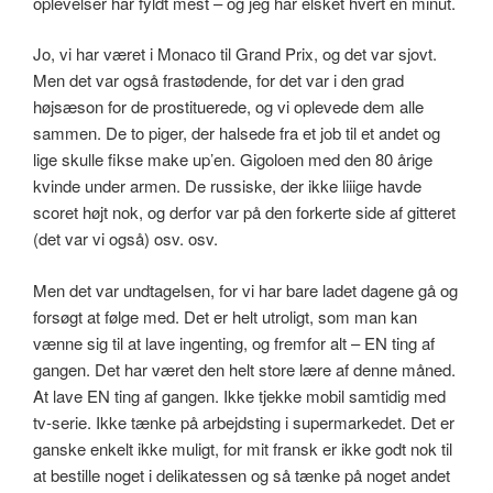
oplevelser har fyldt mest – og jeg har elsket hvert en minut.
Jo, vi har været i Monaco til Grand Prix, og det var sjovt.
Men det var også frastødende, for det var i den grad
højsæson for de prostituerede, og vi oplevede dem alle
sammen. De to piger, der halsede fra et job til et andet og
lige skulle fikse make up’en. Gigoloen med den 80 årige
kvinde under armen. De russiske, der ikke liiige havde
scoret højt nok, og derfor var på den forkerte side af gitteret
(det var vi også) osv. osv.
Men det var undtagelsen, for vi har bare ladet dagene gå og
forsøgt at følge med. Det er helt utroligt, som man kan
vænne sig til at lave ingenting, og fremfor alt – EN ting af
gangen. Det har været den helt store lære af denne måned.
At lave EN ting af gangen. Ikke tjekke mobil samtidig med
tv-serie. Ikke tænke på arbejdsting i supermarkedet. Det er
ganske enkelt ikke muligt, for mit fransk er ikke godt nok til
at bestille noget i delikatessen og så tænke på noget andet