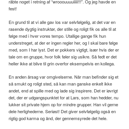
råbte noget i retning af “wrooouuuuiiiii!!!”. Og jeg havde en
fest!
En grund til at vi alle gav los var selvfølgelig, at det var en
rasende dygtig instruktør, der stille og roligt fik os alle til at
følge med i hver vores tempo. Utallige gange fik hun
understreget, at der er ingen regler her, og I skal bare følge
med, som I har lyst. Det er pokkers vigtigt, især hvis der er
tale om en gruppe, hvor folk føler sig usikre. Så fedt er det
heller ikke at blive til grin overfor eksempelvis en kollega.
En anden årsag var omgivelserne. Når man befinder sig et
så smukt og roligt sted, så kan man ganske enkelt ikke
andet, end at spille med og lade sig inspirere. Det er iøvrigt
det, der er udgangspunktet for at Lars, som han hedder, nu
lukker sit private hjem op for mindre grupper. Han vil gerne
dele herlighederne. Seriøst! Det giver selvfølgelig også en
rigtig god karma og ånd, der gennemsyrede det hele.