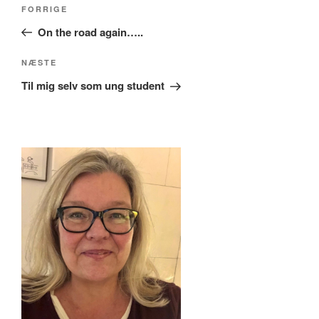
Indlægsnavigation
Forrige
FORRIGE
indlæg
On the road again…..
Næste
NÆSTE
indlæg
Til mig selv som ung student