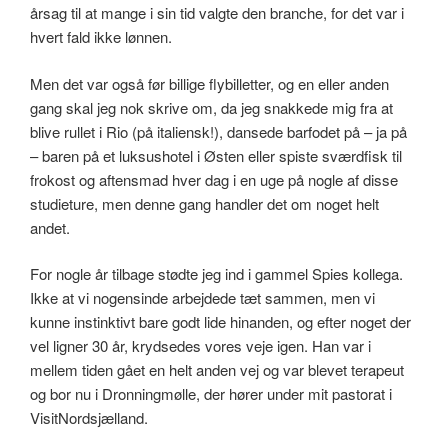
årsag til at mange i sin tid valgte den branche, for det var i
hvert fald ikke lønnen.
Men det var også før billige flybilletter, og en eller anden
gang skal jeg nok skrive om, da jeg snakkede mig fra at
blive rullet i Rio (på italiensk!), dansede barfodet på – ja på
– baren på et luksushotel i Østen eller spiste sværdfisk til
frokost og aftensmad hver dag i en uge på nogle af disse
studieture, men denne gang handler det om noget helt
andet.
For nogle år tilbage stødte jeg ind i gammel Spies kollega.
Ikke at vi nogensinde arbejdede tæt sammen, men vi
kunne instinktivt bare godt lide hinanden, og efter noget der
vel ligner 30 år, krydsedes vores veje igen. Han var i
mellem tiden gået en helt anden vej og var blevet terapeut
og bor nu i Dronningmølle, der hører under mit pastorat i
VisitNordsjælland.