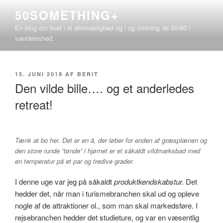
Videre
50SOMETHING+
til
En blog om livet i al almindelighed og i og omkring de 50/60 i
indhold
særdeleshed.
UDGIVET
15. JUNI 2019
AF
BERIT
DEN
Den vilde bille…. og et anderledes
retreat!
Tænk at bo her. Det er en å, der løber for enden af græsplænen og
den store runde “tønde” i hjørnet er et såkaldt vildmarksbad med
en temperatur på et par og tredive grader.
I denne uge var jeg på såkaldt
produktkendskabstur.
Det
hedder det, når man i turismebranchen skal ud og opleve
nogle af de attraktioner ol., som man skal markedsføre. I
rejsebranchen hedder det studieture, og var en væsentlig