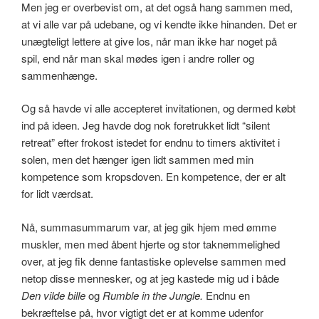
Men jeg er overbevist om, at det også hang sammen med,
at vi alle var på udebane, og vi kendte ikke hinanden. Det er
unægteligt lettere at give los, når man ikke har noget på
spil, end når man skal mødes igen i andre roller og
sammenhænge.
Og så havde vi alle accepteret invitationen, og dermed købt
ind på ideen. Jeg havde dog nok foretrukket lidt “silent
retreat” efter frokost istedet for endnu to timers aktivitet i
solen, men det hænger igen lidt sammen med min
kompetence som kropsdoven. En kompetence, der er alt
for lidt værdsat.
Nå, summasummarum var, at jeg gik hjem med ømme
muskler, men med åbent hjerte og stor taknemmelighed
over, at jeg fik denne fantastiske oplevelse sammen med
netop disse mennesker, og at jeg kastede mig ud i både
Den vilde bille
og
Rumble in the Jungle.
Endnu en
bekræftelse på, hvor vigtigt det er at komme udenfor