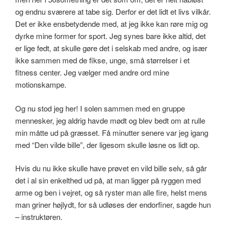
og endnu sværere at tabe sig. Derfor er det lidt et livs vilkår.
Det er ikke ensbetydende med, at jeg ikke kan røre mig og
dyrke mine former for sport. Jeg synes bare ikke altid, det
er lige fedt, at skulle gøre det i selskab med andre, og især
ikke sammen med de fikse, unge, små størrelser i et
fitness center. Jeg vælger med andre ord mine
motionskampe.
Og nu stod jeg her! I solen sammen med en gruppe
mennesker, jeg aldrig havde mødt og blev bedt om at rulle
min måtte ud på græsset. Få minutter senere var jeg igang
med “Den vilde bille”, der ligesom skulle løsne os lidt op.
Hvis du nu ikke skulle have prøvet en vild bille selv, så går
det i al sin enkelthed ud på, at man ligger på ryggen med
arme og ben i vejret, og så ryster man alle fire, helst mens
man griner højlydt, for så udløses der endorfiner, sagde hun
– instruktøren.