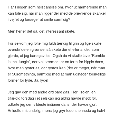
Har I nogen som helst anelse om, hvor ucharmerende man
kan føle sig, når man ligger der med de blævrende skanker
i vejret og forsøger at smile samtidig?
Men her er det så, det interessant skete.
For selvom jeg følte mig fuldstændig til grin og lige skulle
overskride en grænse, så skete der et eller andet, som
gjorde, at jeg bare gav los. Også da vi skulle lave “Rumble
in the Jungle”, der vel nærmest er en form for hippie dans,
hvor man ryster alt, der rystes kan (der er meget, når man
er 50something), samtidig med at man udstøder forskellige
former for lyde. Ja, lyde!
Jeg gav den med andre ord bare gas. Her i solen, en
tilfældig torsdag i et selskab jeg aldrig havde mødt før,
udførte jeg den vildeste indianer dans, der havde gjort
Anisette misundelig, mens jeg gryntede, stønnede og halvt