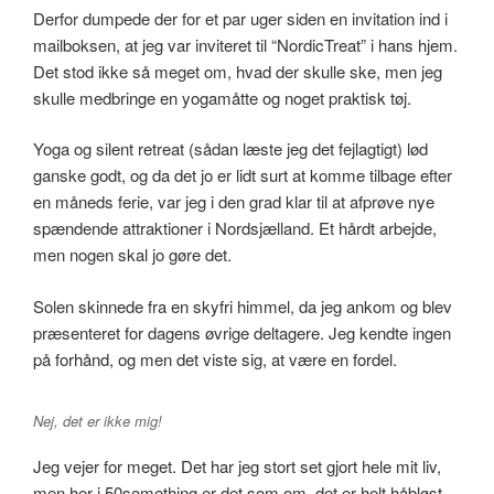
Derfor dumpede der for et par uger siden en invitation ind i
mailboksen, at jeg var inviteret til “NordicTreat” i hans hjem.
Det stod ikke så meget om, hvad der skulle ske, men jeg
skulle medbringe en yogamåtte og noget praktisk tøj.
Yoga og silent retreat (sådan læste jeg det fejlagtigt) lød
ganske godt, og da det jo er lidt surt at komme tilbage efter
en måneds ferie, var jeg i den grad klar til at afprøve nye
spændende attraktioner i Nordsjælland. Et hårdt arbejde,
men nogen skal jo gøre det.
Solen skinnede fra en skyfri himmel, da jeg ankom og blev
præsenteret for dagens øvrige deltagere. Jeg kendte ingen
på forhånd, og men det viste sig, at være en fordel.
Nej, det er ikke mig!
Jeg vejer for meget. Det har jeg stort set gjort hele mit liv,
men her i 50something er det som om, det er helt håbløst