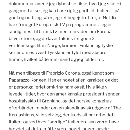
dokumentar, anede jeg dybest set ikke, hvad jeg skulle i
gang med at se, jeg kan bare rigtig godt lidt Italien – på
godt og ondt, og så er jeg ret begejstret for, at Netflix
har så meget Europæisk TV på programmet. Jeg er
stadig mest til britisk tv, men min viden om Europa
bliver større, og de laver faktisk ret gode 2.
verdenskrigs film i Norge, krimier i Finland og tyske
serier om øst/vest Tyskland er fyldt med absurd
humor, hvilket både min mand og jeg falder for.
Nå, men tilbage til Frabrizio Corona, også kendt som
Paparazzo Kongen. Han er noget af en karakter, og det
er persongalleriet omkring ham også. Hvis ikke vi
levede i tider, hvor den amerikanske præsident sender
hospitalsskib til Grønland, og det norske kongehus
efterhånden minder om en skandinavisk udgave af The
Kardashians, ville selv jeg, der trods alt har arbejdet i
Italien, og ved hvor “særlige” italienere kan være, have
hævdet, at dette måtte være noget, nogen havde