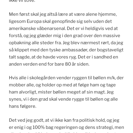
ikke vil sove.
Men først skal jeg altså lære at være alene hjemme,
ligesom Europa skal genopfinde sig selv uden det
amerikanske våbenarsenal. Det er vi heldigvis ved at
forstå, og jeg glæder mig i den grad over den massive
opbakning alle steder fra. Jeg blev nærmest rørt, da jeg
så klippet med den tyske ambassadør, der bogstaveligt
talt sagde, at de havde vores ryg. Det er i sandhed en
anden verden end for bare 80 år siden.
Hvis alle i skolegården vender ryggen til bøllen m/k, der
mobber alle, og holder op med at følge ham og tage
ham alvorligt, mister bøllen meget af sin magt. Jeg
synes, vi i den grad skal vende rygge til bøllen og alle
hans følgere.
Det ved jeg godt, at vi ikke kan fra politisk hold, og jeg
er enig i og 100% bag regeringen og dens strategi, men