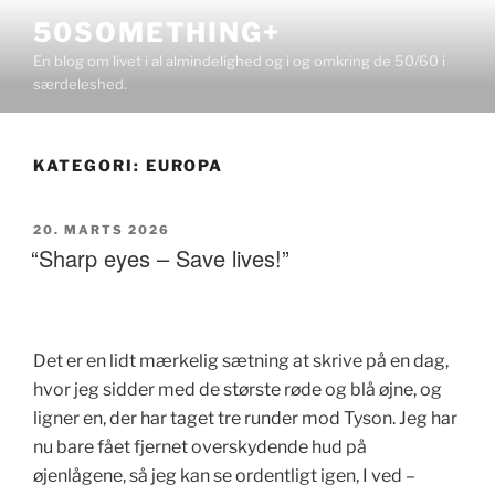
Videre
50SOMETHING+
til
En blog om livet i al almindelighed og i og omkring de 50/60 i
indhold
særdeleshed.
KATEGORI:
EUROPA
UDGIVET
20. MARTS 2026
DEN
“Sharp eyes – Save lives!”
Det er en lidt mærkelig sætning at skrive på en dag,
hvor jeg sidder med de største røde og blå øjne, og
ligner en, der har taget tre runder mod Tyson. Jeg har
nu bare fået fjernet overskydende hud på
øjenlågene, så jeg kan se ordentligt igen, I ved –