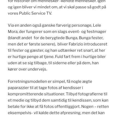
for historier om mennesker -kendte mennesker. Igen
og igen bliver vi mindet om, at vi skal passe så godt på
vores Public Service TV.
Via en anden også ganske farverig personage, Lele
Mora, der fungerer som en slags event- og festmager
(blandt andet for de berygtede Bunga, Bunga fester,
men det er første senere), bliver Fabrizio introduceret
til fester og gæster, og han udtænker ret snart, at her
er hurtige penge at tjene. Fuld fart frem i hurtige biler
uden at se sig tilbage, til siderne eller på dem, han
kører over undervejs.
Forretningsmodellen er simpel, få nogle ægte
paparazzier til at tage fotos af kendisser i
kompromitterende situationer. Tilbyd fotografierne til
et medie og tilbyd dem samtidig til kendissen, som kan
betale for ikke at få fotos offentliggjort. Nogen – retten
eksempelvis- vil kalde dette afpresning, men det kan