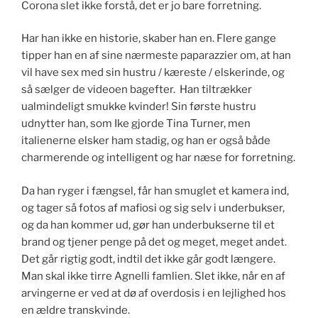
Corona slet ikke forstå, det er jo bare forretning.
Har han ikke en historie, skaber han en. Flere gange
tipper han en af sine nærmeste paparazzier om, at han
vil have sex med sin hustru / kæreste / elskerinde, og
så sælger de videoen bagefter. Han tiltrækker
ualmindeligt smukke kvinder! Sin første hustru
udnytter han, som Ike gjorde Tina Turner, men
italienerne elsker ham stadig, og han er også både
charmerende og intelligent og har næse for forretning.
Da han ryger i fængsel, får han smuglet et kamera ind,
og tager så fotos af mafiosi og sig selv i underbukser,
og da han kommer ud, gør han underbukserne til et
brand og tjener penge på det og meget, meget andet.
Det går rigtig godt, indtil det ikke går godt længere.
Man skal ikke tirre Agnelli famlien. Slet ikke, når en af
arvingerne er ved at dø af overdosis i en lejlighed hos
en ældre transkvinde.