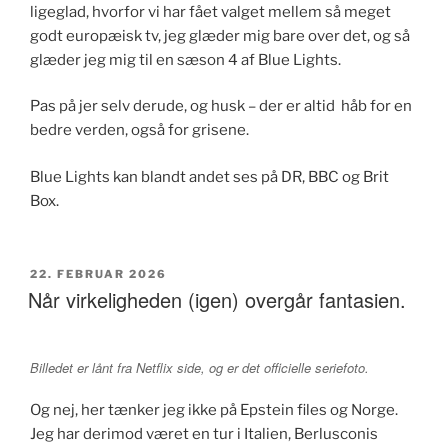
ligeglad, hvorfor vi har fået valget mellem så meget
godt europæisk tv, jeg glæder mig bare over det, og så
glæder jeg mig til en sæson 4 af Blue Lights.
Pas på jer selv derude, og husk – der er altid håb for en
bedre verden, også for grisene.
Blue Lights kan blandt andet ses på DR, BBC og Brit
Box.
UDGIVET
22. FEBRUAR 2026
DEN
Når virkeligheden (igen) overgår fantasien.
Billedet er lånt fra Netflix side, og er det officielle seriefoto.
Og nej, her tænker jeg ikke på Epstein files og Norge.
Jeg har derimod været en tur i Italien, Berlusconis