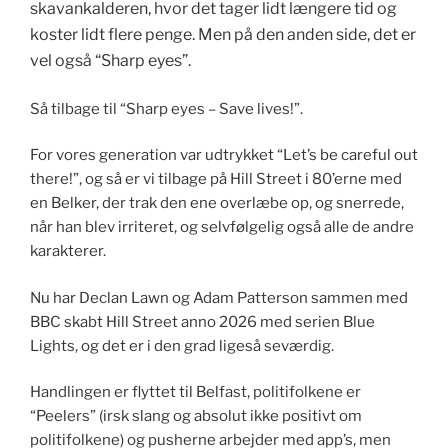
skavankalderen, hvor det tager lidt længere tid og
koster lidt flere penge. Men på den anden side, det er
vel også “Sharp eyes”.
Så tilbage til “Sharp eyes – Save lives!”.
For vores generation var udtrykket “Let’s be careful out
there!”, og så er vi tilbage på Hill Street i 80’erne med
en Belker, der trak den ene overlæbe op, og snerrede,
når han blev irriteret, og selvfølgelig også alle de andre
karakterer.
Nu har Declan Lawn og Adam Patterson sammen med
BBC skabt Hill Street anno 2026 med serien Blue
Lights, og det er i den grad ligeså seværdig.
Handlingen er flyttet til Belfast, politifolkene er
“Peelers” (irsk slang og absolut ikke positivt om
politifolkene) og pusherne arbejder med app’s, men