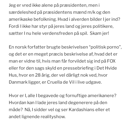
Jeg er vred ikke alene på præsidenten, men i
særdeleshed på præsidentens mænd m/k og den
amerikaske befolkning. Hvad i alverden bilder I jer ind?
Fordi I ikke har styr på jeres land og jeres politikere,
sætter I nu hele verdensfreden på spil. Skam jer!
En norsk forfatter brugte beskrivelsen “politisk porno”,
og det er en meget præcis beskrivelse af, hvad det er
man er vidne til, hvis man får forvildet sig ind på FOX
eller for den sags skyld en pressebriefing i Det Hvide
Hus, hvor en 28 årig, der vel dårligt nok ved, hvor
Danmark ligger, er Cruella de Vil i live udgave.
Hvor er I, alle I begavede og fornuftige amerikanere?
Hvordan kan I lade jeres land degenerere på den
måde? Nå, I sidder vel og ser Kardashians eller et
andet lignende realityshow.