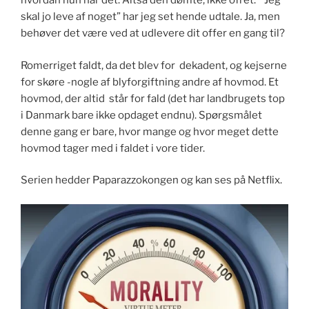
hvordan hun har det. Altså den dømte, ikke ofret. “Jeg
skal jo leve af noget” har jeg set hende udtale. Ja, men
behøver det være ved at udlevere dit offer en gang til?
Romerriget faldt, da det blev for dekadent, og kejserne
for skøre -nogle af blyforgiftning andre af hovmod. Et
hovmod, der altid står for fald (det har landbrugets top
i Danmark bare ikke opdaget endnu). Spørgsmålet
denne gang er bare, hvor mange og hvor meget dette
hovmod tager med i faldet i vore tider.
Serien hedder Paparazzokongen og kan ses på Netflix.