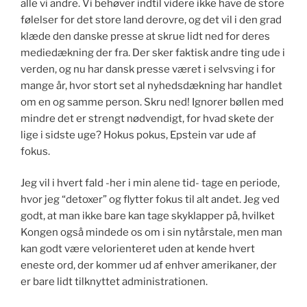
alle vi andre. Vi behøver indtil videre ikke have de store
følelser for det store land derovre, og det vil i den grad
klæde den danske presse at skrue lidt ned for deres
mediedækning der fra. Der sker faktisk andre ting ude i
verden, og nu har dansk presse været i selvsving i for
mange år, hvor stort set al nyhedsdækning har handlet
om en og samme person. Skru ned! Ignorer bøllen med
mindre det er strengt nødvendigt, for hvad skete der
lige i sidste uge? Hokus pokus, Epstein var ude af
fokus.
Jeg vil i hvert fald -her i min alene tid- tage en periode,
hvor jeg “detoxer” og flytter fokus til alt andet. Jeg ved
godt, at man ikke bare kan tage skyklapper på, hvilket
Kongen også mindede os om i sin nytårstale, men man
kan godt være velorienteret uden at kende hvert
eneste ord, der kommer ud af enhver amerikaner, der
er bare lidt tilknyttet administrationen.