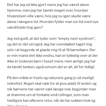
Det har jeg så ikke gjort mens jeg har været alene
hjemme, men jeg har tænkt meget over, hvordan
tilværelsen ville være, hvis jeg nu igen skulle være
alene i længere tid. Hvordan fylder man sin tid med nye
værdifulde ting igen?
Jeg ved godt, at det lyder som “empty nest syndrom”,
og det er del vel også. Jeg har ovenikøbet taget mig
selv i at begynde at glæde mig til at få børnebørn. Der
er min mand slet ikke endnu, han er lykkelig over at der
ikke er (voksne) børn i huset mere, men ærligt, jeg har
da tænkt tanken, også selvom det er alt, alt for tidligt.
På den måde er livets og naturens gang jo så viseligt
indrettet. Noget skal væk for at give plads til andet, og
når børnene har været væk længe nok, begynder man
at drømme om at forkæle små rollinger, som man
heldigvis kan aflevere retur, når de har sukkerchok og