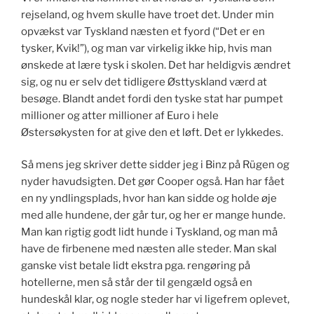
rejseland, og hvem skulle have troet det. Under min
opvækst var Tyskland næsten et fyord (“Det er en
tysker, Kvik!”), og man var virkelig ikke hip, hvis man
ønskede at lære tysk i skolen. Det har heldigvis ændret
sig, og nu er selv det tidligere Østtyskland værd at
besøge. Blandt andet fordi den tyske stat har pumpet
millioner og atter millioner af Euro i hele
Østersøkysten for at give den et løft. Det er lykkedes.
Så mens jeg skriver dette sidder jeg i Binz på Rügen og
nyder havudsigten. Det gør Cooper også. Han har fået
en ny yndlingsplads, hvor han kan sidde og holde øje
med alle hundene, der går tur, og her er mange hunde.
Man kan rigtig godt lidt hunde i Tyskland, og man må
have de firbenene med næsten alle steder. Man skal
ganske vist betale lidt ekstra pga. rengøring på
hotellerne, men så står der til gengæld også en
hundeskål klar, og nogle steder har vi ligefrem oplevet,