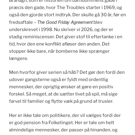
Branagh, som er historien om barndommens gade i
præcis den gade, hvor The Troubles starter i 1969, og
også den gjorde stort indtryk. Der skulle gå 30 år, før en
The Good Friday Agreement
fredsaftale –
blev
underskrevet i 1998. Nu skriver vi 2026, og der er
stadig reminiscenser. Det giver stof til eftertanke i en
tid, hvor den ene konflikt afløser den anden. Det
stopper ikke bare, når bomberne ikke sprænger
længere.
Men hvorfor giver serien så håb? Det gør den fordi den
udover gangsterne også er fyldt med ordentlig
mennesker, der oprigtig ønsker at gøre en positiv
forskel. Så meget, at de sætter livet på spil, må sige
farvel til familier og flytte væk på grund af trusler.
Her er ikke tale om politikere, der vil vælges fordi der
er god pension fra Folketinget. Her er tale om helt
almindelige mennesker, der passer på hinanden, og