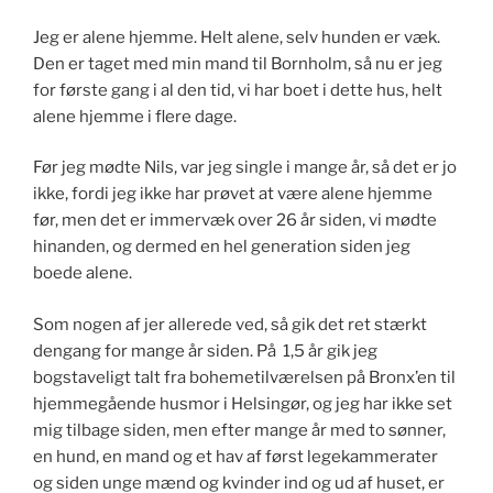
Jeg er alene hjemme. Helt alene, selv hunden er væk.
Den er taget med min mand til Bornholm, så nu er jeg
for første gang i al den tid, vi har boet i dette hus, helt
alene hjemme i flere dage.
Før jeg mødte Nils, var jeg single i mange år, så det er jo
ikke, fordi jeg ikke har prøvet at være alene hjemme
før, men det er immervæk over 26 år siden, vi mødte
hinanden, og dermed en hel generation siden jeg
boede alene.
Som nogen af jer allerede ved, så gik det ret stærkt
dengang for mange år siden. På 1,5 år gik jeg
bogstaveligt talt fra bohemetilværelsen på Bronx’en til
hjemmegående husmor i Helsingør, og jeg har ikke set
mig tilbage siden, men efter mange år med to sønner,
en hund, en mand og et hav af først legekammerater
og siden unge mænd og kvinder ind og ud af huset, er