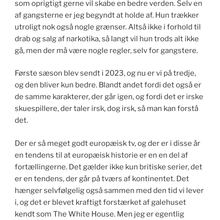
som oprigtigt gerne vil skabe en bedre verden. Selv en
af gangsterne er jeg begyndt at holde af. Hun trækker
utroligt nok også nogle grænser. Altså ikke i forhold til
drab og salg af narkotika, så langt vil hun trods alt ikke
gå, men der må være nogle regler, selv for gangstere.
Første sæson blev sendt i 2023, og nu er vi på tredje,
og den bliver kun bedre. Blandt andet fordi det også er
de samme karakterer, der går igen, og fordi det er irske
skuespillere, der taler irsk, dog irsk, så man kan forstå
det.
Der er så meget godt europæisk tv, og der er i disse år
en tendens til at europæisk historie er en en del af
fortællingerne. Det gælder ikke kun britiske serier, det
er en tendens, der går på tværs af kontinentet. Det
hænger selvfølgelig også sammen med den tid vi lever
i, og det er blevet kraftigt forstærket af galehuset
kendt som The White House. Men jeg er egentlig