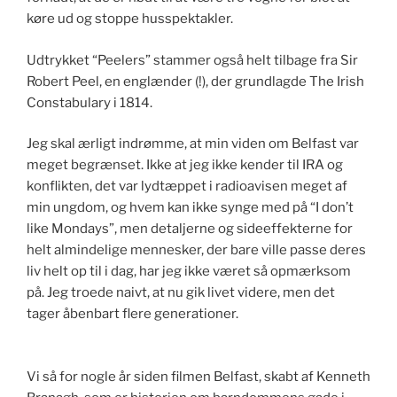
køre ud og stoppe husspektakler.
Udtrykket “Peelers” stammer også helt tilbage fra Sir
Robert Peel, en englænder (!), der grundlagde The Irish
Constabulary i 1814.
Jeg skal ærligt indrømme, at min viden om Belfast var
meget begrænset. Ikke at jeg ikke kender til IRA og
konflikten, det var lydtæppet i radioavisen meget af
min ungdom, og hvem kan ikke synge med på “I don’t
like Mondays”, men detaljerne og sideeffekterne for
helt almindelige mennesker, der bare ville passe deres
liv helt op til i dag, har jeg ikke været så opmærksom
på. Jeg troede naivt, at nu gik livet videre, men det
tager åbenbart flere generationer.
Vi så for nogle år siden filmen Belfast, skabt af Kenneth