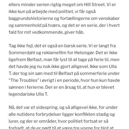
ellers minder serien rigtig meget om Hill Street. Vi er
ikke kun på arbejde med politiet, vi får også
baggrundshistorierne og fortællingerne om venskaber
og sammenhold på tværs, og det er en serie, der i hvert
fald for mit vedkommende, giver håb.
Tag ikke fejl, det er også en barsk serie. Vi er langt fra
Sommerdahl og reklamefilm for Helsingør. Det er ikke
ligefrem Belfast, man får lyst til at tage på ferie til, men
det havde jeg nu nok ikke gjort alligevel. Ikke som Ulla
T. der tog sin søn med til Belfast på sommerferie under
“The Troubles” i øvrigt i en periode, hvor hun kun havde
sønnen i ferierne. Der er en årsag til, at hun er blevet
legendariske Ulla T.
Nå, det var et sidespring, og så alligevel ikke, for under
alle nutidens forbrydelser ligger konflikten stadig og
lurer, og der er områder, hvor politiet fortsat er så
forhadt, at de er nødt til at være tre vogne for blot at