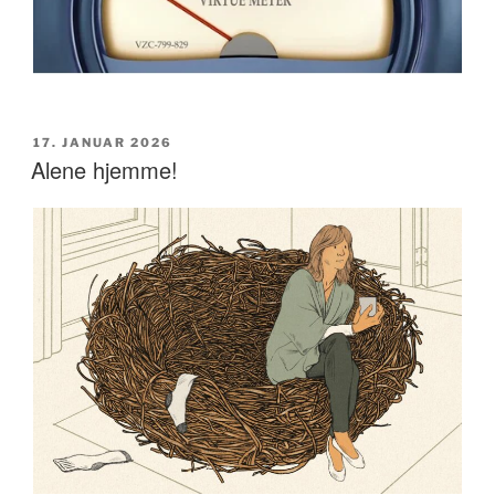
UDGIVET
17. JANUAR 2026
DEN
Alene hjemme!