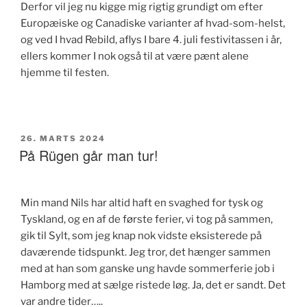
Derfor vil jeg nu kigge mig rigtig grundigt om efter
Europæiske og Canadiske varianter af hvad-som-helst,
og ved I hvad Rebild, aflys I bare 4. juli festivitassen i år,
ellers kommer I nok også til at være pænt alene
hjemme til festen.
UDGIVET
26. MARTS 2024
DEN
På Rügen går man tur!
Min mand Nils har altid haft en svaghed for tysk og
Tyskland, og en af de første ferier, vi tog på sammen,
gik til Sylt, som jeg knap nok vidste eksisterede på
daværende tidspunkt. Jeg tror, det hænger sammen
med at han som ganske ung havde sommerferie job i
Hamborg med at sælge ristede løg. Ja, det er sandt. Det
var andre tider…..