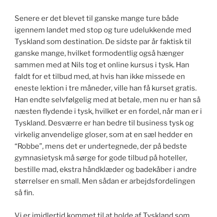
Senere er det blevet til ganske mange ture både
igennem landet med stop og ture udelukkende med
Tyskland som destination. De sidste par år faktisk til
ganske mange, hvilket formodentlig også hænger
sammen med at Nils tog et online kursus i tysk. Han
faldt for et tilbud med, at hvis han ikke missede en
eneste lektion i tre måneder, ville han få kurset gratis.
Han endte selvfølgelig med at betale, men nu er han så
næsten flydende i tysk, hvilket er en fordel, når man er i
Tyskland. Desværre er han bedre til business tysk og
virkelig anvendelige gloser, som at en sæl hedder en
“Robbe”, mens det er undertegnede, der på bedste
gymnasietysk må sørge for gode tilbud på hoteller,
bestille mad, ekstra håndklæder og badekåber i andre
størrelser en small. Men sådan er arbejdsfordelingen
så fin.
Vi er imidlertid kommet til at holde af Tyskland som