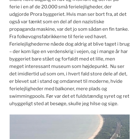
ferie i en af de 20.000 små ferielejligheder, der
udgjorde Prora byggeriet. Hvis man ser bort fra, at det
også var tænkt som en del af den nazistiske
propaganda maskine, var det jo som sådan en fin tanke.
Fra folkevognsfabrikkerne til ferie ved havet.
Ferielejlighederne nåede dog aldrig at blive taget i brug
– der kom lige en verdenskrig i vejen, og i mange år har
byggeriet bare stået og forfaldt med et lille, men
meget interessant museum som højdepunkt. Nu ser
det imidlertid ud som om, i hvert fald store dele af det,
er blevet sat i stand og omdannet til moderne, hvide
ferielejligheder med balkoner, mere plads og
swimmingpools. Før var det et fuldstændig syret og ret
uhyggeligt sted at besøge, skulle jeg hilse og sige.