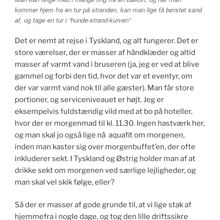
kommer hjem fra en tur på stranden, kan man lige få børstet sand
af, og tage en tur i “hunde-strand-kurven”
Det er nemt at rejse i Tyskland, og alt fungerer. Det er
store værelser, der er masser af håndklæder og altid
masser af varmt vand i bruseren (ja, jeg er ved at blive
gammel og forbi den tid, hvor det var et eventyr, om
der var varmt vand nok til alle gæster). Man får store
portioner, og serviceniveauet er højt. Jeg er
eksempelvis fuldstændig vild med at bo på hoteller,
hvor der er morgenmad til kl. 11.30. Ingen hastværk her,
og man skal jo også lige nå aquafit om morgenen,
inden man kaster sig over morgenbuffet’en, der ofte
inkluderer sekt. I Tyskland og Østrig holder man af at
drikke sekt om morgenen ved særlige lejligheder, og
man skal vel skik følge, eller?
Så der er masser af gode grunde til, at vi lige stak af
hjemmefra i nogle dage, og tog den lille driftssikre