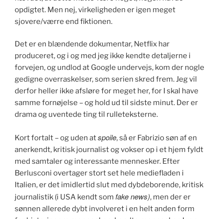
opdigtet. Men nej, virkeligheden er igen meget
sjovere/værre end fiktionen.
Det er en blændende dokumentar, Netflix har
produceret, og i og med jeg ikke kendte detaljerne i
forvejen, og undlod at Google undervejs, kom der nogle
gedigne overraskelser, som serien skred frem. Jeg vil
derfor heller ikke afsløre for meget her, for I skal have
samme fornøjelse – og hold ud til sidste minut. Der er
drama og uventede ting til rulleteksterne.
spoile
Kort fortalt – og uden at
, så er Fabrizio søn af en
anerkendt, kritisk journalist og vokser op i et hjem fyldt
med samtaler og interessante mennesker. Efter
Berlusconi overtager stort set hele mediefladen i
Italien, er det imidlertid slut med dybdeborende, kritisk
fake news)
journalistik (i USA kendt som
, men der er
sønnen allerede dybt involveret i en helt anden form