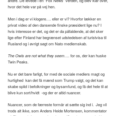
andre. De levede i en “Fox News” verden, og blev klar over,
hvor det hele var på vej hen.
Men i dag er vi klogere…. eller er vi? Hvorfor lækker en
privat video af den dansende finske præsident lige nu? I
hvis interesse er det, og det er da påfaldende, at det sker
lige efter Finland har begrænset udstedelsen af turistvisa til
Rusland og i øvrigt søgt om Nato medlemskab.
The Owls are not what they seem….
for os, der kan huske
Twin Peaks.
Nu er det bare farligt, for med de sociale mediers magt og
hurtighed kan det få mænd som Trump valgt, og det kan
skabe splid i befolkninger og bysamfund, og få det hele til at
blive kun sort/hvidt -og der er altid nuancer.
Nuancer, som de færreste formår at sætte sig ind i. Jeg vil
trods alt ikke, som Anders Heide Mortensen, kommentator