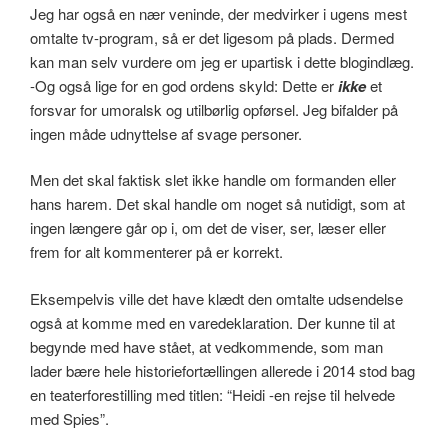
Jeg har også en nær veninde, der medvirker i ugens mest
omtalte tv-program, så er det ligesom på plads. Dermed
kan man selv vurdere om jeg er upartisk i dette blogindlæg.
-Og også lige for en god ordens skyld: Dette er
ikke
et
forsvar for umoralsk og utilbørlig opførsel. Jeg bifalder på
ingen måde udnyttelse af svage personer.
Men det skal faktisk slet ikke handle om formanden eller
hans harem. Det skal handle om noget så nutidigt, som at
ingen længere går op i, om det de viser, ser, læser eller
frem for alt kommenterer på er korrekt.
Eksempelvis ville det have klædt den omtalte udsendelse
også at komme med en varedeklaration. Der kunne til at
begynde med have stået, at vedkommende, som man
lader bære hele historiefortællingen allerede i 2014 stod bag
en teaterforestilling med titlen: “Heidi -en rejse til helvede
med Spies”.