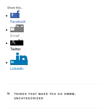
Share this...
Facebook
Email
Twitter
Linkedin
KATEGORIER
THINGS THAT MAKE YOU GO HMMM
,
UNCATEGORIZED