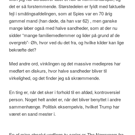
det er så forstemmende. Størstedelen er fyldt med faktuelle
fejl i småtingsafdelingen, som at Spies var en 70 årig
gammel mand (han døde, da han var 62) , men ganske
mange løber også med halve sandheder, som at der nu
sidder “mange familiemedlemmer og lider på grund af de
overgreb”- Øh, hvor ved du det fra, og hvilke kilder kan lige
bekræfte det?
Med andre ord, vinklingen og det massive mediepres har
medført en diskurs, hvor halve sandheder bliver til
virkelighed, og det finder jeg så skræmmende.
En ting er, når det sker i forhold til en afdød, kontroversiel
person. Noget helt andet er, når det bliver benyttet i andre
sammenhænge. Politisk eksempelvis, hvilket Trump har
været en sand mester i.
En af mine absolut yndlings tv-serier er
The Newsroom
fra