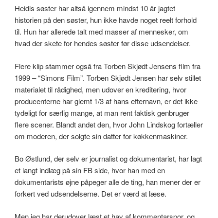
Heidis søster har altså igennem mindst 10 år jagtet
historien på den søster, hun ikke havde noget reelt forhold
til. Hun har allerede talt med masser af mennesker, om
hvad der skete for hendes søster før disse udsendelser.
Flere klip stammer også fra Torben Skjødt Jensens film fra
1999 – “Simons Film”. Torben Skjødt Jensen har selv stillet
materialet til rådighed, men udover en kreditering, hvor
producenterne har glemt 1/3 af hans efternavn, er det ikke
tydeligt for særlig mange, at man rent faktisk genbruger
flere scener. Blandt andet den, hvor John Lindskog fortæller
om moderen, der solgte sin datter for køkkenmaskiner.
Bo Østlund, der selv er journalist og dokumentarist, har lagt
et langt indlæg på sin FB side, hvor han med en
dokumentarists øjne påpeger alle de ting, han mener der er
forkert ved udsendelserne. Det er værd at læse.
Men jeg har derudover læst et hav af kommentarspor, og