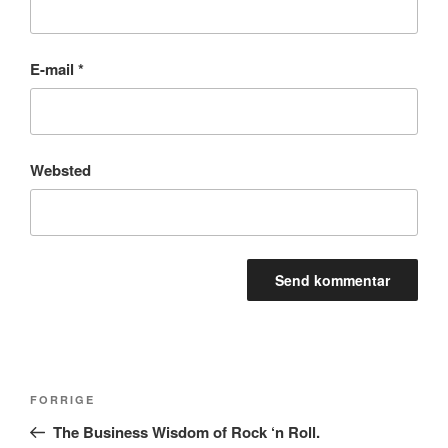
E-mail
*
Websted
Indlægsnavigation
Forrige
FORRIGE
indlæg
The Business Wisdom of Rock ‘n Roll.