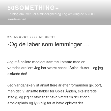
Videre
50SOMETHING+
til
En blog om livet i al almindelighed og i og omkring de 50/60 i
indhold
særdeleshed.
UDGIVET
27. AUGUST 2022
AF
BERIT
DEN
-Og de løber som lemminger….
Jeg må hellere med det samme komme med en
varedeklaration: Jeg har været ansat i Spies Huset – og jeg
elskede det!
Jeg var ganske vist ansat flere år efter formanden gik bort,
men det, vi ansatte kalder for Spies Ånden, eksisterede
stadig, og jeg er stolt af at have været en del af den
arbejdsplads og lykkelig for at have oplevet det.