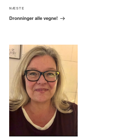
Næste
NÆSTE
indlæg
Dronninger alle vegne!