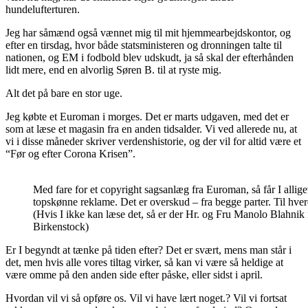
hundelufterturen.
Jeg har såmænd også vænnet mig til mit hjemmearbejdskontor, og
efter en tirsdag, hvor både statsministeren og dronningen talte til
nationen, og EM i fodbold blev udskudt, ja så skal der efterhånden
lidt mere, end en alvorlig Søren B. til at ryste mig.
Alt det på bare en stor uge.
Jeg købte et Euroman i morges. Det er marts udgaven, med det er
som at læse et magasin fra en anden tidsalder. Vi ved allerede nu, at
vi i disse måneder skriver verdenshistorie, og der vil for altid være et
“Før og efter Corona Krisen”.
Med fare for et copyright sagsanlæg fra Euroman, så får I allig
topskønne reklame. Det er overskud – fra begge parter. Til hverd
(Hvis I ikke kan læse det, så er der Hr. og Fru Manolo Blahnik 
Birkenstock)
Er I begyndt at tænke på tiden efter? Det er svært, mens man står i
det, men hvis alle vores tiltag virker, så kan vi være så heldige at
være omme på den anden side efter påske, eller sidst i april.
Hvordan vil vi så opføre os. Vil vi have lært noget.? Vil vi fortsat