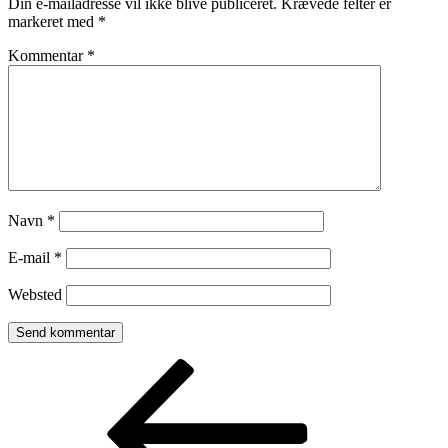
Din e-mailadresse vil ikke blive publiceret.
Krævede felter er
markeret med
*
Kommentar
*
Navn
*
E-mail
*
Websted
Indlægsnavigation
Forrige
indlæg