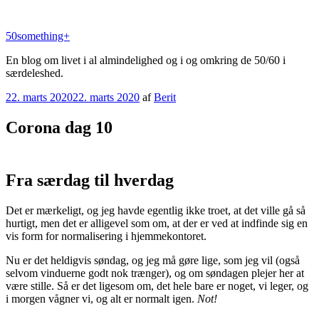
Videre
til
50something+
indhold
En blog om livet i al almindelighed og i og omkring de 50/60 i
særdeleshed.
Udgivet
22. marts 2020
22. marts 2020
af
Berit
den
Corona dag 10
Fra særdag til hverdag
Det er mærkeligt, og jeg havde egentlig ikke troet, at det ville gå så
hurtigt, men det er alligevel som om, at der er ved at indfinde sig en
vis form for normalisering i hjemmekontoret.
Nu er det heldigvis søndag, og jeg må gøre lige, som jeg vil (også
selvom vinduerne godt nok trænger), og om søndagen plejer her at
være stille. Så er det ligesom om, det hele bare er noget, vi leger, og
i morgen vågner vi, og alt er normalt igen.
Not!