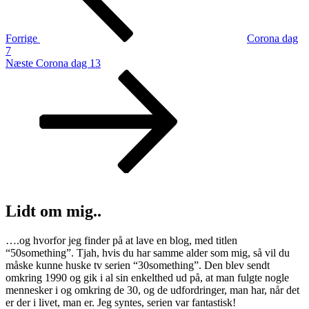
Forrige
Corona dag
7
Næste
Næste
Corona dag 13
indlæg
Lidt om mig..
….og hvorfor jeg finder på at lave en blog, med titlen
“50something”. Tjah, hvis du har samme alder som mig, så vil du
måske kunne huske tv serien “30something”. Den blev sendt
omkring 1990 og gik i al sin enkelthed ud på, at man fulgte nogle
mennesker i og omkring de 30, og de udfordringer, man har, når det
er der i livet, man er. Jeg syntes, serien var fantastisk!