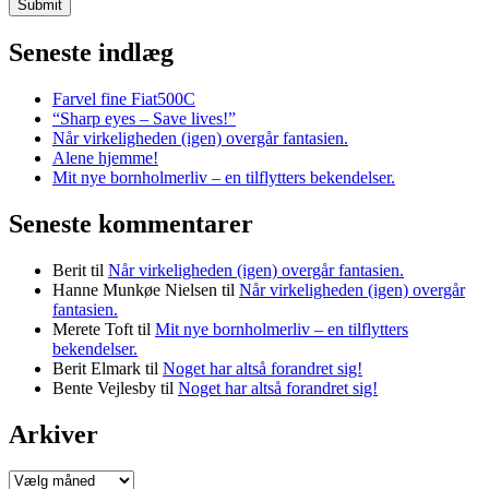
Seneste indlæg
Farvel fine Fiat500C
“Sharp eyes – Save lives!”
Når virkeligheden (igen) overgår fantasien.
Alene hjemme!
Mit nye bornholmerliv – en tilflytters bekendelser.
Seneste kommentarer
Berit
til
Når virkeligheden (igen) overgår fantasien.
Hanne Munkøe Nielsen
til
Når virkeligheden (igen) overgår
fantasien.
Merete Toft
til
Mit nye bornholmerliv – en tilflytters
bekendelser.
Berit Elmark
til
Noget har altså forandret sig!
Bente Vejlesby
til
Noget har altså forandret sig!
Arkiver
Arkiver