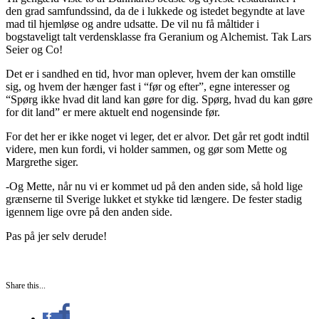
den grad samfundssind, da de i lukkede og istedet begyndte at lave
mad til hjemløse og andre udsatte. De vil nu få måltider i
bogstaveligt talt verdensklasse fra Geranium og Alchemist. Tak Lars
Seier og Co!
Det er i sandhed en tid, hvor man oplever, hvem der kan omstille
sig, og hvem der hænger fast i “før og efter”, egne interesser og
“Spørg ikke hvad dit land kan gøre for dig. Spørg, hvad du kan gøre
for dit land” er mere aktuelt end nogensinde før.
For det her er ikke noget vi leger, det er alvor. Det går ret godt indtil
videre, men kun fordi, vi holder sammen, og gør som Mette og
Margrethe siger.
-Og Mette, når nu vi er kommet ud på den anden side, så hold lige
grænserne til Sverige lukket et stykke tid længere. De fester stadig
igennem lige ovre på den anden side.
Pas på jer selv derude!
Share this...