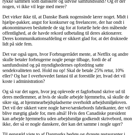
rykke sammen som danskere og udvise samfundssind? Og er der
nogen, vi ikke vil lege med mere?
Det virker ikke til, at Danske Bank nogensinde lærer noget. Midt i
hjælpe-pakker, angst for konkurser og freelancere, der har ondt i
økonomimaven besluttede de sig for at fortælle hele den måbende
offentlighed, at de havde rekord udbetaling til deres aktionærer.
Deres kommunikationsafdeling er sikkert glad for, at det druknede
lidt på side fem.
Det var også ugen, hvor Forbrugerrådet mente, at Netflix og andre
skulle betaler forbrugerne nogle penge tilbage, fordi de af
samfundssind og på myndighedernes opfordring satte
sendekvaliteten ned. Hold nu op! Skal de betale 25% retur, 10%
eller? Og har I overhovedet fantasi til at forestille jer, hvad det vil
koste i administration?
Og så var det ugen, hvor jeg oplevede et fagforbund skrive ud til
deres medlemmer, at hvis de skulle arbejde hjemmefra, så skulle de
sikre sig, at hjemmearbejdspladserne overholdt arbejdsmiljøloven.
Det vil der sikkert være nogle hæve/sænkebords fabrikanter, der vil
blive mægtig glade for, men altså! Hvis den Canadiske præsident
kan arbejde hjemmefra uden arbejdsmiljø godkendt skrivebord, mon
ikke, der så er nogle danskere, der kan det samme i nogle uger?
Til gengæld viste to af Danmarks bedste og dyreste restauranter i