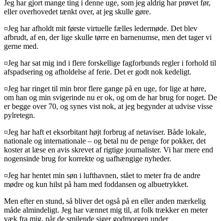
Jeg har gjort mange ting i denne uge, som jeg aldrig har prøvet før,
eller overhovedet tænkt over, at jeg skulle gøre.
¤Jeg har afholdt mit første virtuelle fælles ledermøde. Det blev
afbrudt, af en, der lige skulle tørre en barnenumse, men det tager vi
gerne med.
¤Jeg har sat mig ind i flere forskellige fagforbunds regler i forhold til
afspadsering og afholdelse af ferie. Det er godt nok kedeligt.
¤Jeg har ringet til min bror flere gange på en uge, for lige at høre,
om han og min svigerinde nu er ok, og om de har brug for noget. De
er begge over 70, og synes vist nok, at jeg begynder at udvise visse
pylretegn.
¤Jeg har haft et eksorbitant højt forbrug af netaviser. Både lokale,
nationale og internationale – og betal nu de penge for pokker, det
koster at læse en avis skrevet af rigtige journalister. Vi har mere end
nogensinde brug for korrekte og uafhængige nyheder.
¤Jeg har hentet min søn i lufthavnen, stået to meter fra de andre
mødre og kun hilst på ham med foddansen og albuetrykket.
Men efter en stund, så bliver det også på en eller anden mærkelig
måde almindeligt. Jeg har vænnet mig til, at folk trækker en meter
væk fra mig, når de smilende siger godmorgen under