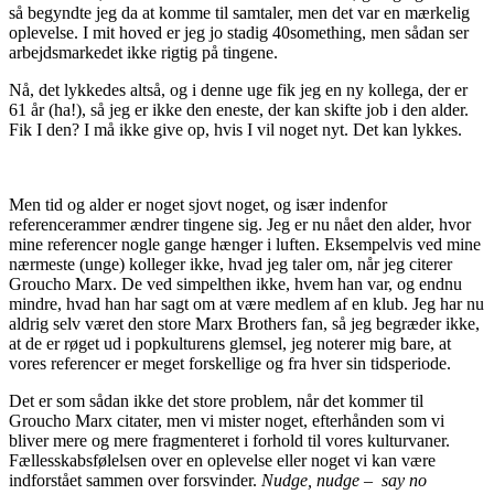
så begyndte jeg da at komme til samtaler, men det var en mærkelig
oplevelse. I mit hoved er jeg jo stadig 40something, men sådan ser
arbejdsmarkedet ikke rigtig på tingene.
Nå, det lykkedes altså, og i denne uge fik jeg en ny kollega, der er
61 år (ha!), så jeg er ikke den eneste, der kan skifte job i den alder.
Fik I den? I må ikke give op, hvis I vil noget nyt. Det kan lykkes.
Men tid og alder er noget sjovt noget, og især indenfor
referencerammer ændrer tingene sig. Jeg er nu nået den alder, hvor
mine referencer nogle gange hænger i luften. Eksempelvis ved mine
nærmeste (unge) kolleger ikke, hvad jeg taler om, når jeg citerer
Groucho Marx. De ved simpelthen ikke, hvem han var, og endnu
mindre, hvad han har sagt om at være medlem af en klub. Jeg har nu
aldrig selv været den store Marx Brothers fan, så jeg begræder ikke,
at de er røget ud i popkulturens glemsel, jeg noterer mig bare, at
vores referencer er meget forskellige og fra hver sin tidsperiode.
Det er som sådan ikke det store problem, når det kommer til
Groucho Marx citater, men vi mister noget, efterhånden som vi
bliver mere og mere fragmenteret i forhold til vores kulturvaner.
Fællesskabsfølelsen over en oplevelse eller noget vi kan være
indforstået sammen over forsvinder.
Nudge, nudge – say no