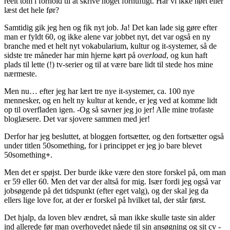
reelt tom i forhold til at skrive noget fornuftigt. Har vi ikke hørt eller
læst det hele før?
Samtidig gik jeg hen og fik nyt job. Ja! Det kan lade sig gøre efter
man er fyldt 60, og ikke alene var jobbet nyt, det var også en ny
branche med et helt nyt vokabularium, kultur og it-systemer, så de
sidste tre måneder har min hjerne kørt på
overload
, og kun haft
plads til lette (!) tv-serier og til at være bare lidt til stede hos mine
nærmeste.
Men nu… efter jeg har lært tre nye it-systemer, ca. 100 nye
mennesker, og en helt ny kultur at kende, er jeg ved at komme lidt
op til overfladen igen. -Og så savner jeg jo jer! Alle mine trofaste
bloglæsere. Det var sjovere sammen med jer!
Derfor har jeg besluttet, at bloggen fortsætter, og den fortsætter også
under titlen 50something, for i princippet er jeg jo bare blevet
50something
+
.
Men det er spøjst. Der burde ikke være den store forskel på, om man
er 59 eller 60. Men det var der altså for mig. Især fordi jeg også var
jobsøgende på det tidspunkt (efter eget valg), og der skal jeg da
ellers lige love for, at der er forskel på hvilket tal, der står først.
Det hjalp, da loven blev ændret, så man ikke skulle taste sin alder
ind allerede før man overhovedet nåede til sin ansøgning og sit cv -