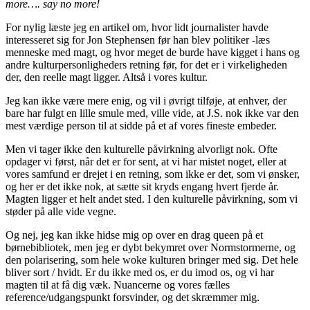
more…. say no more!
For nylig læste jeg en artikel om, hvor lidt journalister havde
interesseret sig for Jon Stephensen før han blev politiker -læs
menneske med magt, og hvor meget de burde have kigget i hans og
andre kulturpersonligheders retning før, for det er i virkeligheden
der, den reelle magt ligger. Altså i vores kultur.
Jeg kan ikke være mere enig, og vil i øvrigt tilføje, at enhver, der
bare har fulgt en lille smule med, ville vide, at J.S. nok ikke var den
mest værdige person til at sidde på et af vores fineste embeder.
Men vi tager ikke den kulturelle påvirkning alvorligt nok. Ofte
opdager vi først, når det er for sent, at vi har mistet noget, eller at
vores samfund er drejet i en retning, som ikke er det, som vi ønsker,
og her er det ikke nok, at sætte sit kryds engang hvert fjerde år.
Magten ligger et helt andet sted. I den kulturelle påvirkning, som vi
støder på alle vide vegne.
Og nej, jeg kan ikke hidse mig op over en drag queen på et
børnebibliotek, men jeg er dybt bekymret over Normstormerne, og
den polarisering, som hele woke kulturen bringer med sig. Det hele
bliver sort / hvidt. Er du ikke med os, er du imod os, og vi har
magten til at få dig væk. Nuancerne og vores fælles
reference/udgangspunkt forsvinder, og det skræmmer mig.