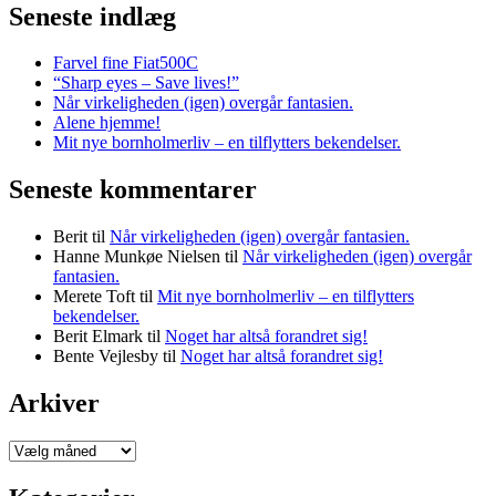
Seneste indlæg
Farvel fine Fiat500C
“Sharp eyes – Save lives!”
Når virkeligheden (igen) overgår fantasien.
Alene hjemme!
Mit nye bornholmerliv – en tilflytters bekendelser.
Seneste kommentarer
Berit
til
Når virkeligheden (igen) overgår fantasien.
Hanne Munkøe Nielsen
til
Når virkeligheden (igen) overgår
fantasien.
Merete Toft
til
Mit nye bornholmerliv – en tilflytters
bekendelser.
Berit Elmark
til
Noget har altså forandret sig!
Bente Vejlesby
til
Noget har altså forandret sig!
Arkiver
Arkiver