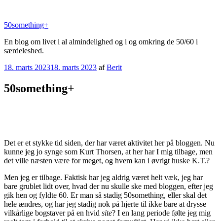
Videre
til
50something+
indhold
En blog om livet i al almindelighed og i og omkring de 50/60 i
særdeleshed.
Udgivet
18. marts 2023
18. marts 2023
af
Berit
den
50something+
Det er et stykke tid siden, der har været aktivitet her på bloggen. Nu
kunne jeg jo synge som Kurt Thorsen, at her har I mig tilbage, men
det ville næsten være for meget, og hvem kan i øvrigt huske K.T.?
Men jeg er tilbage. Faktisk har jeg aldrig været helt væk, jeg har
bare grublet lidt over, hvad der nu skulle ske med bloggen, efter jeg
gik hen og fyldte 60. Er man så stadig 50something, eller skal det
hele ændres, og har jeg stadig nok på hjerte til ikke bare at drysse
vilkårlige bogstaver på en hvid
site
? I en lang periode følte jeg mig