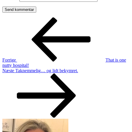
Indlægsnavigation
Forrige
indlæg
Forrige
That is one
nutty hospital!
Næste
Næste
Taknemmelig… og lidt bekymret.
indlæg