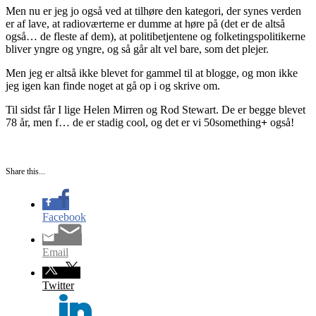
Men nu er jeg jo også ved at tilhøre den kategori, der synes verden
er af lave, at radioværterne er dumme at høre på (det er de altså
også… de fleste af dem), at politibetjentene og folketingspolitikerne
bliver yngre og yngre, og så går alt vel bare, som det plejer.
Men jeg er altså ikke blevet for gammel til at blogge, og mon ikke
jeg igen kan finde noget at gå op i og skrive om.
Til sidst får I lige Helen Mirren og Rod Stewart. De er begge blevet
78 år, men f… de er stadig cool, og det er vi 50something
+
også!
Share this...
Facebook
Email
Twitter