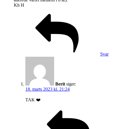
Kh H
Svar
Berit
siger:
18. marts 2023 kl. 21:24
TAK ❤️