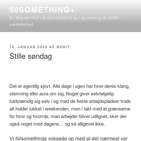
Videre
50SOMETHING+
til
En blog om livet i al almindelighed og i og omkring de 50/60 i
indhold
særdeleshed.
UDGIVET
16. JANUAR 2022
AF
BERIT
DEN
Stille søndag
Det er egentlig sjovt. Alle dage i ugen har hver deres klang,
stemning eller aura om sig. Noget giver selvfølgelig
fuldstændig sig selv i og med de fleste arbejdspladser trods
alt holder lukket i weekenden, men i takt med at grænserne
for hvor og hvornår, man arbejder bliver udlignet, sker der
også noget med dagene… og så alligevel ikke.
Vi 50somethings voksede op med at det nærmest var