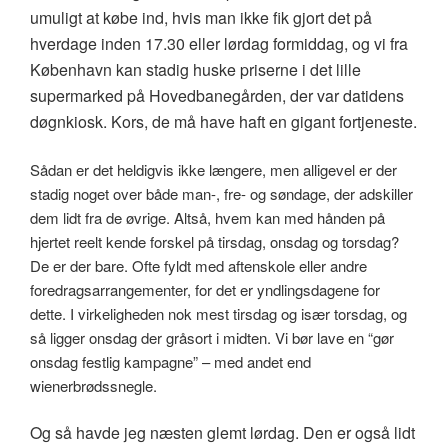
umuligt at købe ind, hvis man ikke fik gjort det på
hverdage inden 17.30 eller lørdag formiddag, og vi fra
København kan stadig huske priserne i det lille
supermarked på Hovedbanegården, der var datidens
døgnkiosk. Kors, de må have haft en gigant fortjeneste.
Sådan er det heldigvis ikke længere, men alligevel er der
stadig noget over både man-, fre- og søndage, der adskiller
dem lidt fra de øvrige. Altså, hvem kan med hånden på
hjertet reelt kende forskel på tirsdag, onsdag og torsdag?
De er der bare. Ofte fyldt med aftenskole eller andre
foredragsarrangementer, for det er yndlingsdagene for
dette. I virkeligheden nok mest tirsdag og især torsdag, og
så ligger onsdag der gråsort i midten. Vi bør lave en “gør
onsdag festlig kampagne” – med andet end
wienerbrødssnegle.
Og så havde jeg næsten glemt lørdag. Den er også lidt