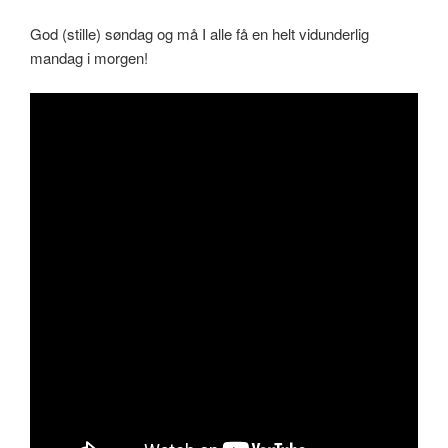
God (stille) søndag og må I alle få en helt vidunderlig
mandag i morgen!