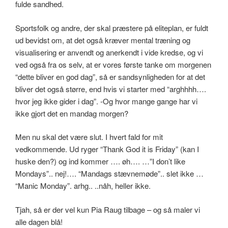
fulde sandhed.
Sportsfolk og andre, der skal præstere på eliteplan, er fuldt
ud bevidst om, at det også kræver mental træning og
visualisering er anvendt og anerkendt i vide kredse, og vi
ved også fra os selv, at er vores første tanke om morgenen
“dette bliver en god dag”, så er sandsynligheden for at det
bliver det også større, end hvis vi starter med “arghhhh….
hvor jeg ikke gider i dag”. -Og hvor mange gange har vi
ikke gjort det en mandag morgen?
Men nu skal det være slut. I hvert fald for mit
vedkommende. Ud ryger “Thank God it is Friday” (kan I
huske den?) og ind kommer …. øh…. …”I don’t like
Mondays”.. nej!…. “Mandags stævnemøde”.. slet ikke …
“Manic Monday”. arhg.. ..nåh, heller ikke.
Tjah, så er der vel kun Pia Raug tilbage – og så maler vi
alle dagen blå!