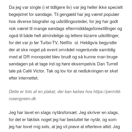
Da jeg var single (i et tidligere liv) var jeg heller ikke specielt
begejstret for søndage. Til gengæld har jeg været populær
hos diverse biografer og udstillingssteder, for jeg har godt
nok været til mange søndags eftermidddagsforestillinger og
også til både helt almindelige og lettere bizarre udstillinger,
for det var jo før Turbo-TV, Netflix ol. Heldigvis begyndte
der at ske noget på event området nogenlunde samtidig
med at DR monopolet blev brudt og så kunne man bruge
søndagen på at tage ind og høre eksempelvis Dan Turrell
tale på Café Victor. Tak og lov for at nedlukningen er sket
efter internettet.
Dette er foto af en plakat, der kan købes hos https://permild-
rosengreen.dk
Jeg har lavet en slags nytårsforsæt. Jeg skriver en slags,
for det er faktisk noget jeg har besluttet før nytår, og som
jeg har lovet mig selv, at jeg vil prøve at efterleve altid: Jeg