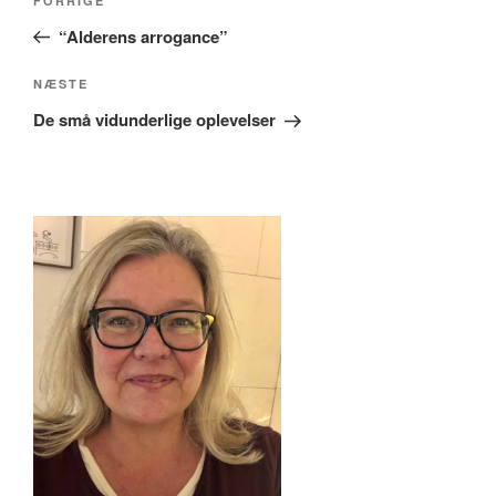
Forrige
FORRIGE
indlæg
“Alderens arrogance”
Næste
NÆSTE
indlæg
De små vidunderlige oplevelser