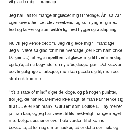
vil glæde mig til mandage!
Jeg har i alt for mange år glædet mig til fredage. Åh, så var
ugen overstået, det blev weekend, og som yngre lig med
fest og farver og som ældre lig med hygge og afslapning.
Nu vil jeg vende det om. Jeg vil glæde mig til mandage.
Jeg vil være så glad for mine hverdage (der kom ham onkel
D. igen….), at jeg simpelthen vil glæde mig til hver mandag
og fejre, at nu begynder en ny arbejdsuge igen. Det kræver
selvfølgelig lige et arbejde, man kan glæde sig til, men det
skal nok komme.
“It’s a state of mind” siger de kloge, og på nogen punkter,
tror jeg, de har ret. Dermed ikke sagt, at man kan tænke sig
til alt…. eller kan man? “Guru’er” som Louise L. Hay mener
jo man kan, og jeg har været til tilstrækkeligt mange meget
mærkelige sessioner over hele verden til at kunne
bekræfte, at for nogle mennesker, så er dette den hele og