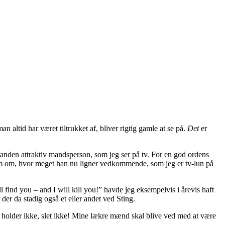
 altid har været tiltrukket af, bliver rigtig gamle at se på.
Det
er
r anden attraktiv mandsperson, som jeg ser på tv. For en god ordens
e ham om, hvor meget han nu ligner vedkommende, som jeg er tv-lun på
l find you – and I will kill you!” havde jeg eksempelvis i årevis haft
der da stadig også et eller andet ved Sting.
t holder ikke, slet ikke! Mine lækre mænd skal blive ved med at være