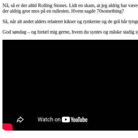
Nå, så er der altid Rolling Stones. Lidt en skam, at jeg aldrig har vær
der aldrig gror mos på en rullesten. Hvem sagde 70something?
Så, når alt andet alders relateret kikser og rynkerne og de grå hår ty
God søndag – og fortæl mig gerne, hvem du syntes og måske stadig sy