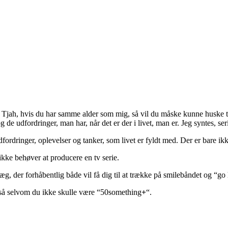
. Tjah, hvis du har samme alder som mig, så vil du måske kunne huske 
e udfordringer, man har, når det er der i livet, man er. Jeg syntes, seri
 udfordringer, oplevelser og tanker, som livet er fyldt med. Der er bare
 ikke behøver at producere en tv serie.
læg, der forhåbentlig både vil få dig til at trække på smilebåndet og “
å selvom du ikke skulle være “50something
+
“.