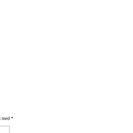
et med
*