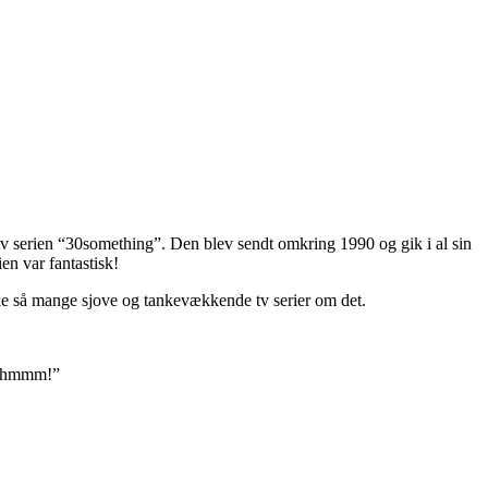
tv serien “30something”. Den blev sendt omkring 1990 og gik i al sin
en var fantastisk!
 ikke så mange sjove og tankevækkende tv serier om det.
go hmmm!”