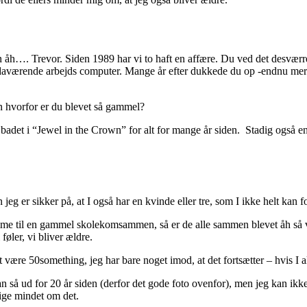
en åh…. Trevor. Siden 1989 har vi to haft en affære. Du ved det desvær
in daværende arbejds computer. Mange år efter dukkede du op -endnu me
en hvorfor er du blevet så gammel?
adet i “Jewel in the Crown” for alt for mange år siden. Stadig også en
er sikker på, at I også har en kvinde eller tre, som I ikke helt kan fo
e til en gammel skolekomsammen, så er de alle sammen blevet åh så vok
føler, vi bliver ældre.
 være 50something, jeg har bare noget imod, at det fortsætter – hvis I al
han så ud for 20 år siden (derfor det gode foto ovenfor), men jeg kan ikk
lige mindet om det.