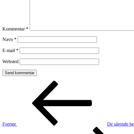
Kommentar
*
Navn
*
E-mail
*
Websted
Indlægsnavigation
Forrige
indlæg
Forrige
De sårende be
Næste