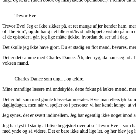
Trevor Eve
Trevor Eve! Jeg er ikke sikker på, at ret mange af jer kender ham, m
of The Sun”, og du hang i et lille sort/hvid udklippet avisfoto på m
af de episoder i går, jeg lige måtte tjekke, hvordan du ser ud i dag.
Det skulle jeg ikke have gjort. Du er stadig en flot mand, bevares, m
Det er det samme med Charles Dance. Åh, den ryg, da han steg ud af b
voksen mand.
Charles Dance som ung….og ældre.
Mine mandlige læsere må undskylde, dette fokus på lækre mænd, men jeg 
Det er lidt som med gamle klassekammerater. Hvis man ellers tør komm
dagligdagen, men når vi spejler os i personer, vi har kendt længe, at vi 
Jeg synes, det er svært indimellem. Jeg har egentlig ikke noget imod at
Jeg har lyst til stadig at blive begejstret over at se Trevor Eve – som 
med ynde og så videre. Det er bare ikke altid lige let, og her blev jeg 