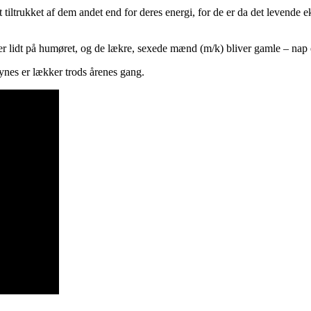
et tiltrukket af dem andet end for deres energi, for de er da det levend
nger lidt på humøret, og de lækre, sexede mænd (m/k) bliver gamle – nap
nes er lækker trods årenes gang.