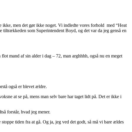
re ikke, men det gør ikke noget. Vi indledte vores forhold med “Heat
re tiltrækkeden som Superintendent Boyd, og det var da jeg genså en
 flot mand af sin alder i dag – 72, man arghhhh, også nu en meget
rstå også er blevet ældre.
sne at se på, mens man selv bare har taget lidt på. Det er ikke i
tså forstår, hvad jeg mener.
e stoppe tiden fra at gå. Og ja, jeg ved det godt, så må vi bare ældes