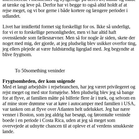
at tænke og leve på. Derfor har vi begge to også altid holdt af at
rejse meget, og vi bor gerne i både kortere og længere perioder i
udlandet.
Livet har imidlertid formet sig forskelligt for os. Ikke så underligt,
for vi er to forskellige personligheder, men vi har altid haft
ovenstående som fællesnævner. Men så for nogle år siden, skete der
noget med mig, der gjorde, at jeg pludselig blev usikker overfor ting,
jeg ellers plejede at være fuldstændig ligeglad med. Jeg begyndte at
blive frygtsom.
To 50something veninder
Frygtsomheden, der kom snigende
Med et langt arbejdsliv i rejsebranchen, har jeg været privilegeret og
rejst meget og med stor fornøjelse. Men pludselig blev jeg så bange
for at flyve, at familien måtte på bilferie flere år i træk, og selvom en
af mine store drømme var at køre i autocamper med familien i USA,
var tanken om at flyve over Atlanten helt udelukket. Jeg har nære
venner i Boston, som jeg aldrig har besøgt, og føromtalte veninde
boede i en periode i Costa Rica, uden at jeg så meget som
overvejede at udnytte chancen til at opleve et af verdens smukkeste
lande.