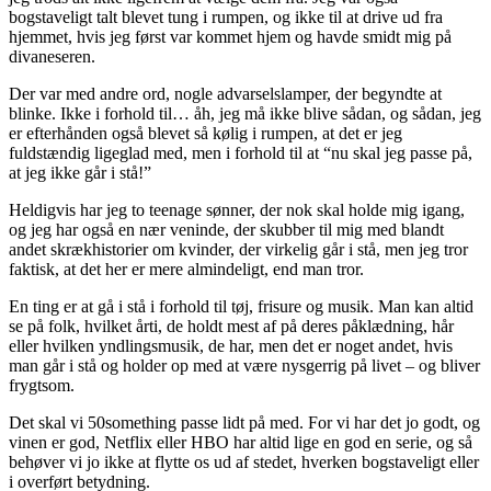
bogstaveligt talt blevet tung i rumpen, og ikke til at drive ud fra
hjemmet, hvis jeg først var kommet hjem og havde smidt mig på
divaneseren.
Der var med andre ord, nogle advarselslamper, der begyndte at
blinke. Ikke i forhold til… åh, jeg må ikke blive sådan, og sådan, jeg
er efterhånden også blevet så kølig i rumpen, at det er jeg
fuldstændig ligeglad med, men i forhold til at “nu skal jeg passe på,
at jeg ikke går i stå!”
Heldigvis har jeg to teenage sønner, der nok skal holde mig igang,
og jeg har også en nær veninde, der skubber til mig med blandt
andet skrækhistorier om kvinder, der virkelig går i stå, men jeg tror
faktisk, at det her er mere almindeligt, end man tror.
En ting er at gå i stå i forhold til tøj, frisure og musik. Man kan altid
se på folk, hvilket årti, de holdt mest af på deres påklædning, hår
eller hvilken yndlingsmusik, de har, men det er noget andet, hvis
man går i stå og holder op med at være nysgerrig på livet – og bliver
frygtsom.
Det skal vi 50something passe lidt på med. For vi har det jo godt, og
vinen er god, Netflix eller HBO har altid lige en god en serie, og så
behøver vi jo ikke at flytte os ud af stedet, hverken bogstaveligt eller
i overført betydning.