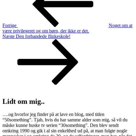
Forrige
Noget om at
være privilegeret og om børn, der ikke er det.
Næste
Næste
Den forbandede flinkeskole!
indlæg
Lidt om mig..
….og hvorfor jeg finder på at lave en blog, med titlen
“50something”. Tjah, hvis du har samme alder som mig, så vil du
måske kunne huske tv serien “30something”. Den blev sendt
omkring 1990 og gik i al sin enkelthed ud på, at man fulgte nogle