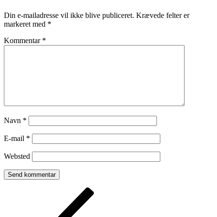
Din e-mailadresse vil ikke blive publiceret.
Krævede felter er
markeret med
*
Kommentar
*
Navn
*
E-mail
*
Websted
Indlægsnavigation
Forrige
indlæg