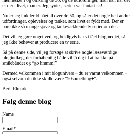
mennesker i og omkring de 30, og de udfordringer, man har, når det
er der i livet, man er. Jeg syntes, serien var fantastisk!
Nu er jeg imidlertid nået til over de 50, og så er det nogle helt andre
udfordringer, oplevelser og tanker, som livet er fyldt med. Der er
bare ikke så mange sjove og tankevækkende tv serier om det.
Det vil jeg gøre noget ved, og heldigvis har vi fået blogmediet, så
jeg ikke behøver at producere en tv serie.
Så på denne side, vil jeg forsøge at skrive nogle læseværdige
blogindlæg, der forhåbentlig både vil få dig til at trække på
smilebåndet og “go hmmm!”
Dermed velkommen i mit blogunivers – du er varmt velkommen –
også selvom du ikke skulle være “50something
+
“.
Berit Elmark
Følg denne blog
Name
Email*