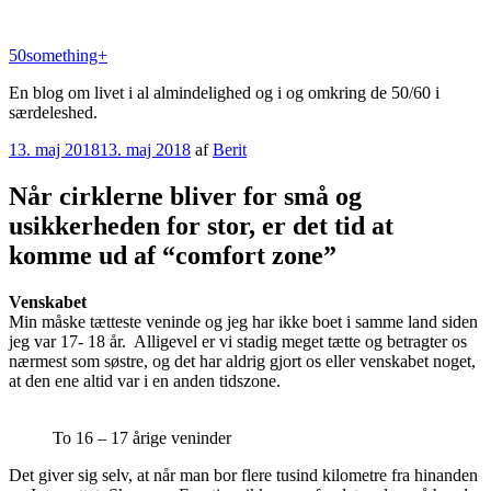
Videre
til
50something+
indhold
En blog om livet i al almindelighed og i og omkring de 50/60 i
særdeleshed.
Udgivet
13. maj 2018
13. maj 2018
af
Berit
den
Når cirklerne bliver for små og
usikkerheden for stor, er det tid at
komme ud af “comfort zone”
Venskabet
Min måske tætteste veninde og jeg har ikke boet i samme land siden
jeg var 17- 18 år. Alligevel er vi stadig meget tætte og betragter os
nærmest som søstre, og det har aldrig gjort os eller venskabet noget,
at den ene altid var i en anden tidszone.
To 16 – 17 årige veninder
Det giver sig selv, at når man bor flere tusind kilometre fra hinanden