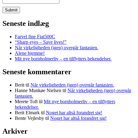
Seneste indlæg
Farvel fine Fiat500C
“Sharp eyes – Save lives!”
Når virkeligheden (igen) overgår fantasien.
Alene hjemme!
Mit nye bornholmerliv – en tilflytters bekendelser.
Seneste kommentarer
Berit
til
Når virkeligheden (igen) overgår fantasien.
Hanne Munkøe Nielsen
til
Når virkeligheden (igen) overgår
fantasien.
Merete Toft
til
Mit nye bornholmerliv – en tilflytters
bekendelser.
Berit Elmark
til
Noget har altså forandret sig!
Bente Vejlesby
til
Noget har altså forandret sig!
Arkiver