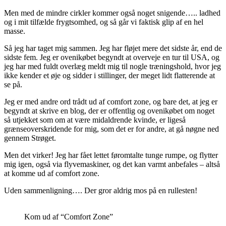
Men med de mindre cirkler kommer også noget snigende….. ladhed
og i mit tilfælde frygtsomhed, og så går vi faktisk glip af en hel
masse.
Så jeg har taget mig sammen. Jeg har fløjet mere det sidste år, end de
sidste fem. Jeg er ovenikøbet begyndt at overveje en tur til USA, og
jeg har med fuldt overlæg meldt mig til nogle træningshold, hvor jeg
ikke kender et øje og sidder i stillinger, der meget lidt flatterende at
se på.
Jeg er med andre ord trådt ud af comfort zone, og bare det, at jeg er
begyndt at skrive en blog, der er offentlig og ovenikøbet om noget
så utjekket som om at være midaldrende kvinde, er ligeså
grænseoverskridende for mig, som det er for andre, at gå nøgne ned
gennem Strøget.
Men det virker! Jeg har fået lettet føromtalte tunge rumpe, og flytter
mig igen, også via flyvemaskiner, og det kan varmt anbefales – altså
at komme ud af comfort zone.
Uden sammenligning…. Der gror aldrig mos på en rullesten!
Kom ud af “Comfort Zone”