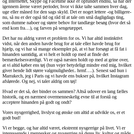
og Internettet, Skype og Facetime ikke er opfundet endnu, så har der
igennem årene været perioder, hvor vi ikke talte sammen hver dag,
uge eller måned for den sags skyld. Det er noget lettere -og billigere-
nu, så nu er der også tid og råd til at tale om små dagligdags ting,
som dumme naboer og større behov for tandlæge besøg (hvor det så
end kom fra…), og farven på sengetæppet.
Det har nu aldrig været et problem for os. Vi har altid instinktivt
vidst, når den anden havde brug for at tale eller havde brug for
hjælp, og vi har så mange eksempler på, at vi har forsøgt at få fat i
hinanden samtidig, at vi helt er holdt op med at finde det
bemærkelsesværdigt. Vi er også næsten holdt op med at grine over,
at vi altid køber ens tøj (hun vejer betydeligt mindre end mig, hvilket
giver hende lidt større valgmuligheder.. hrmf….). Senest sad hun i
Marrakech, jeg i Paris og vi havde ens bukser på, hvilket Instagram
afslørede. Og nej, vi taler aldrig om tøj!
Hvad er det så, der binder os sammen? Altså udover en lang fælles
historik, og en nærmest overmenneskelig evne til at forstå og
acceptere hinanden på godt og ondt?
Vores nysgerrighed, livslyst og ønske om altid at udvikle os, er et
godt bud!
Vi er begge, og har altid været, ekstremt nysgerrige på livet. Vi er
interesserede i mennesker og nysgerrige på deres liv, kultur og måde