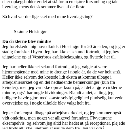
eller oplægsholder er det at stå foran en større forsamling og tale
hverdag, mens det skræmmer livet af de fleste.
Så hvad var der lige sket med mine hverdagsting?
Skønne Helsingør
Da cirklerne blev mindre
Jeg forelskede mig hovedkulds i Helsingør for 20 år siden, og jeg er
stadig forelsket i byen. Jeg har ikke et sekund fortrudt, at jeg hev
teltpælene op af Vesterbros asfaltsbelægning og flyttede her til.
Jeg har heller ikke et sekund fortrudt, at jeg valgte at være
hjemmegående med mine to drenge i nogle år, da de var helt små.
Heller ikke selvom det kostede lidt ekstra at komme tilbage i
arbejdshierarkiet og en del nedladende bemærkninger (kun fra
kvinder), men jeg var ikke opmærksom på, at det at gøre cirklerne
mindre, også har nogle bivirkninger. Blandt andet, at ting, jeg
tidligere havde gjort med største selvfølgelighed pludselig krævede
overvejelse og i nogle tilfælde blev valgt helt fra.
Jeg er for længst tilbage på arbejdsmarkedet, og jeg kommer også
vidt omkring, men noget var alligevel forandret. Flyveturene
eksempelvis, og selvom jeg altid har hadet at gå receptioner, plejede
jeg trods alt ikke ligefrem at vælge dem fra. Jeg var også