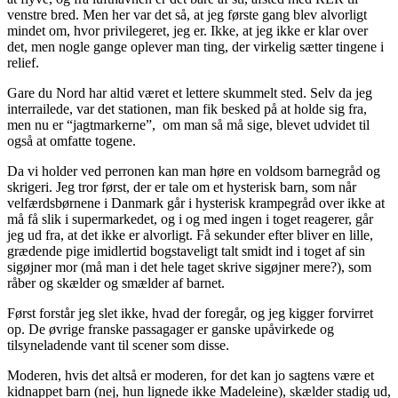
venstre bred. Men her var det så, at jeg første gang blev alvorligt
mindet om, hvor privilegeret, jeg er. Ikke, at jeg ikke er klar over
det, men nogle gange oplever man ting, der virkelig sætter tingene i
relief.
Gare du Nord har altid været et lettere skummelt sted. Selv da jeg
interrailede, var det stationen, man fik besked på at holde sig fra,
men nu er “jagtmarkerne”, om man så må sige, blevet udvidet til
også at omfatte togene.
Da vi holder ved perronen kan man høre en voldsom barnegråd og
skrigeri. Jeg tror først, der er tale om et hysterisk barn, som når
velfærdsbørnene i Danmark går i hysterisk krampegråd over ikke at
må få slik i supermarkedet, og i og med ingen i toget reagerer, går
jeg ud fra, at det ikke er alvorligt. Få sekunder efter bliver en lille,
grædende pige imidlertid bogstaveligt talt smidt ind i toget af sin
sigøjner mor (må man i det hele taget skrive sigøjner mere?), som
råber og skælder og smælder af barnet.
Først forstår jeg slet ikke, hvad der foregår, og jeg kigger forvirret
op. De øvrige franske passagager er ganske upåvirkede og
tilsyneladende vant til scener som disse.
Moderen, hvis det altså er moderen, for det kan jo sagtens være et
kidnappet barn (nej, hun lignede ikke Madeleine), skælder stadig ud,