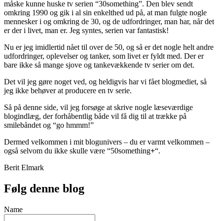
måske kunne huske tv serien “30something”. Den blev sendt
omkring 1990 og gik i al sin enkelthed ud på, at man fulgte nogle
mennesker i og omkring de 30, og de udfordringer, man har, når det
er der i livet, man er. Jeg syntes, serien var fantastisk!
Nu er jeg imidlertid nået til over de 50, og så er det nogle helt andre
udfordringer, oplevelser og tanker, som livet er fyldt med. Der er
bare ikke så mange sjove og tankevækkende tv serier om det.
Det vil jeg gøre noget ved, og heldigvis har vi fået blogmediet, så
jeg ikke behøver at producere en tv serie.
Så på denne side, vil jeg forsøge at skrive nogle læseværdige
blogindlæg, der forhåbentlig både vil få dig til at trække på
smilebåndet og “go hmmm!”
Dermed velkommen i mit blogunivers – du er varmt velkommen –
også selvom du ikke skulle være “50something
+
“.
Berit Elmark
Følg denne blog
Name