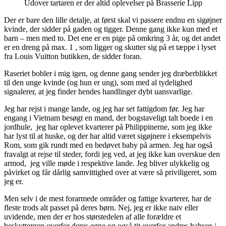
Udover tartaren er der altid oplevelser på Brasserie Lipp
Der er bare den lille detalje, at først skal vi passere endnu en sigøjner
kvinde, der sidder på gaden og tigger. Denne gang ikke kun med et
barn – men med to. Det ene er en pige på omkring 3 år, og det andet
er en dreng på max. 1 , som ligger og skutter sig på et tæppe i lyset
fra Louis Vuitton butikken, de sidder foran.
Raseriet bobler i mig igen, og denne gang sender jeg dræberblikket
til den unge kvinde (og hun er ung), som med al tydelighed
signalerer, at jeg finder hendes handlinger dybt uansvarlige.
Jeg har rejst i mange lande, og jeg har set fattigdom før. Jeg har
engang i Vietnam besøgt en mand, der bogstaveligt talt boede i en
jordhule, jeg har oplevet kvarterer på Philippinerne, som jeg ikke
har lyst til at huske, og der har altid været sigøjnere i eksempelvis
Rom, som gik rundt med en bedøvet baby på armen. Jeg har også
fravalgt at rejse til steder, fordi jeg ved, at jeg ikke kan overskue den
armod, jeg ville møde i respektive lande. Jeg bliver ulykkelig og
påvirket og får dårlig samvittighed over at være så priviligeret, som
jeg er.
Men selv i de mest forarmede områder og fattige kvarterer, har de
fleste trods alt passet på deres børn. Nej, jeg er ikke naiv eller
uvidende, men der er hos størstedelen af alle forældre et
beskyttergen overfor deres egne og også tit overfor andres babyer /