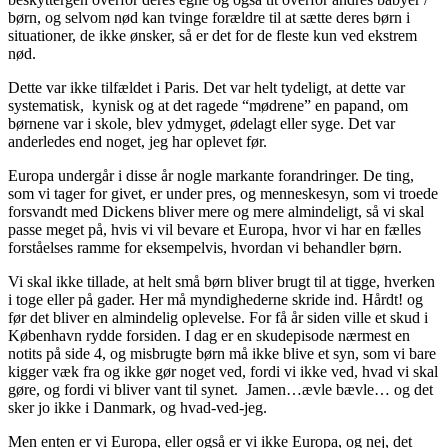
børn, og selvom nød kan tvinge forældre til at sætte deres børn i
situationer, de ikke ønsker, så er det for de fleste kun ved ekstrem
nød.
Dette var ikke tilfældet i Paris. Det var helt tydeligt, at dette var
systematisk, kynisk og at det ragede “mødrene” en papand, om
børnene var i skole, blev ydmyget, ødelagt eller syge. Det var
anderledes end noget, jeg har oplevet før.
Europa undergår i disse år nogle markante forandringer. De ting,
som vi tager for givet, er under pres, og menneskesyn, som vi troede
forsvandt med Dickens bliver mere og mere almindeligt, så vi skal
passe meget på, hvis vi vil bevare et Europa, hvor vi har en fælles
forståelses ramme for eksempelvis, hvordan vi behandler børn.
Vi skal ikke tillade, at helt små børn bliver brugt til at tigge, hverken
i toge eller på gader. Her må myndighederne skride ind. Hårdt! og
før det bliver en almindelig oplevelse. For få år siden ville et skud i
København rydde forsiden. I dag er en skudepisode nærmest en
notits på side 4, og misbrugte børn må ikke blive et syn, som vi bare
kigger væk fra og ikke gør noget ved, fordi vi ikke ved, hvad vi skal
gøre, og fordi vi bliver vant til synet. Jamen…ævle bævle… og det
sker jo ikke i Danmark, og hvad-ved-jeg.
Men enten er vi Europa, eller også er vi ikke Europa, og nej, det