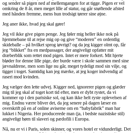
og sender så pigen ned af mellemgangen for at tigge. Pigen er vel
omkring de 8 år, men meget lille af statur, og går snøftende afsted
med hånden fremme, mens hun trodsigt tørrer sine øjne.
Jeg aner ikke, hvad jeg skal gøre!
Jeg vil ikke give pigen penge. Jeg føler mig heller ikke nok på
hjemmebane til at rejse mig op og give “moderen” en ordentlig
skideballe – på hvilket sprog iøvrigt? og da jeg kigger olmt op, får
jeg “blikket” fra en medpassager, der angiveligt opfatter mit
dræberblik som rettet mod pigen. Intet er mere forkert. Mit hjerte
bløder for denne lille pige, der burde være i skole sammen med sine
jævnaldrene, men som lige nu går, meget tydeligt mod sin vilje, og
tigger i toget. Samtidig kan jeg mærke, at jeg koger indvendig af
raseri mod kvinden.
Jeg vælger den lette udvej. Kigger ned, ignorerer pigen og glæder
mig til jeg skal af toget kort tid efter, men er dybt rystet, da vi
kommer op i den parisiske sol, og kan ikke helt ryste oplevelsen af
mig. Endnu værre bliver det, da jeg senere på dagen læser en
overskrift på en af online aviserne om en “babyfabrik” man har
lukket i Nigeria. Her producerede man (ja, i bedste nazistiske stil)
angiveligt børn til slaveri og pædofili i Europa.
Nå, nu er vi i Paris, solen skinner, og vores hotel er vidunderligt. Det