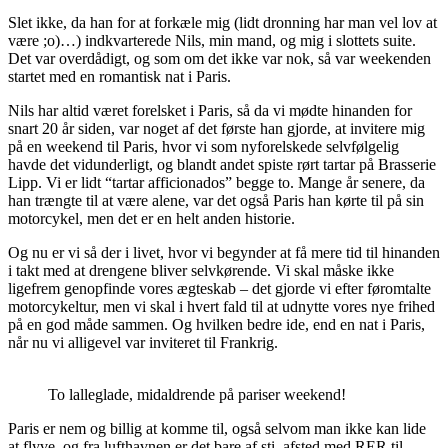
Slet ikke, da han for at forkæle mig (lidt dronning har man vel lov at
være ;o)…) indkvarterede Nils, min mand, og mig i slottets suite.
Det var overdådigt, og som om det ikke var nok, så var weekenden
startet med en romantisk nat i Paris.
Nils har altid været forelsket i Paris, så da vi mødte hinanden for
snart 20 år siden, var noget af det første han gjorde, at invitere mig
på en weekend til Paris, hvor vi som nyforelskede selvfølgelig
havde det vidunderligt, og blandt andet spiste rørt tartar på Brasserie
Lipp. Vi er lidt “tartar afficionados” begge to. Mange år senere, da
han trængte til at være alene, var det også Paris han kørte til på sin
motorcykel, men det er en helt anden historie.
Og nu er vi så der i livet, hvor vi begynder at få mere tid til hinanden
i takt med at drengene bliver selvkørende. Vi skal måske ikke
ligefrem genopfinde vores ægteskab – det gjorde vi efter føromtalte
motorcykeltur, men vi skal i hvert fald til at udnytte vores nye frihed
på en god måde sammen. Og hvilken bedre ide, end en nat i Paris,
når nu vi alligevel var inviteret til Frankrig.
To lalleglade, midaldrende på pariser weekend!
Paris er nem og billig at komme til, også selvom man ikke kan lide
at flyve, og fra lufthavnen er det bare af sti, afsted med RER til