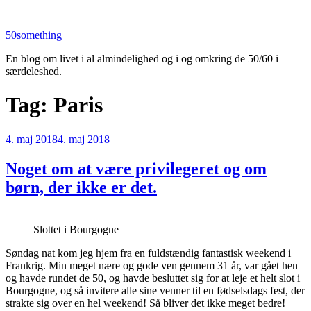
Videre
til
50something+
indhold
En blog om livet i al almindelighed og i og omkring de 50/60 i
særdeleshed.
Tag:
Paris
Udgivet
4. maj 2018
4. maj 2018
den
Noget om at være privilegeret og om
børn, der ikke er det.
Slottet i Bourgogne
Søndag nat kom jeg hjem fra en fuldstændig fantastisk weekend i
Frankrig. Min meget nære og gode ven gennem 31 år, var gået hen
og havde rundet de 50, og havde besluttet sig for at leje et helt slot i
Bourgogne, og så invitere alle sine venner til en fødselsdags fest, der
strakte sig over en hel weekend! Så bliver det ikke meget bedre!