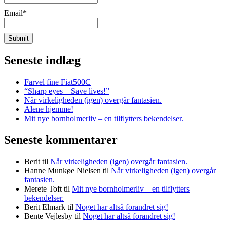
Email*
Seneste indlæg
Farvel fine Fiat500C
“Sharp eyes – Save lives!”
Når virkeligheden (igen) overgår fantasien.
Alene hjemme!
Mit nye bornholmerliv – en tilflytters bekendelser.
Seneste kommentarer
Berit
til
Når virkeligheden (igen) overgår fantasien.
Hanne Munkøe Nielsen
til
Når virkeligheden (igen) overgår
fantasien.
Merete Toft
til
Mit nye bornholmerliv – en tilflytters
bekendelser.
Berit Elmark
til
Noget har altså forandret sig!
Bente Vejlesby
til
Noget har altså forandret sig!