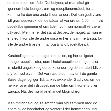
det store pool område. Det betyder, at man skal gå
igennem hele lounge-, bar- og receptionområdet, for at
komme fra den ene ende til den anden. Det kan godt være
lidt grænseoverskridende sådan at vandre små 50 m. i hvid
badekåbe igennem et område, hvor man normalt vil være
påklædt. Men her er det så, at det betyder noget, at man er
et sted, hvor alle de andre også er her af samme årsag, for
alle de andre (næsten) har også hvid badekåbe på.
Kurafdelingen har sin egen reception, og her er ligeså
mange receptionister, som i hotelreceptionen. Ingen taler
imidlertid engelsk, og deres kalender (og den er stor) bliver
styret med blyant. Det var næste som tavlen i de gamle
Spies dage, og igen lidt tankevækkende. Gad vide, om de
tænker over det i Brussel, når de taler om hvor ens vi er i
Europa. Nå, det må blive et andet blogindlæg.
Man melder sig, og så sætter man sig sammen med de
andre hvide badekåber og venter til der kommer en ung