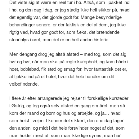
Det viste sig at være en reel tur i hø. Altså, som i pakket ind
i hø, og den dag i dag, er jeg stadig ikke helt sikker på, hvad
det egentlig var, det gjorde godt for. Mange besynderlige
behandlinger senere, er der faktisk en del af dem, jeg ikke
rigtig ved, hvad gør godt for, som f.eks. det brændende
stearinlys i øret, men det er en helt anden historie.
Men dengang drog jeg altså afsted – med tog, som det sig
hør og bør, når man skal på ægte kurophold, og kom både i
høet, boblebad, fik stød og smag for, hvor fantastisk det er,
at tjekke ind på et hotel, hvor det hele handler om dit
velbefindende.
I flere år efter arrangerede jeg rejser til forskellige kursteder
i Østrig, og tog også selv afsted en gang om året, men så
kom der mand og børn og hus og arbejde, og ja… hvad
som helst i vejen. I kender det sikkert, den ene dag tager
den anden, og midt i det hele forsvinder noget af det, som
man holder mest af, som man ikke lige synes, man har