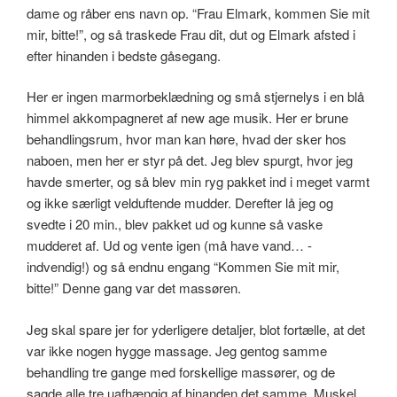
dame og råber ens navn op. “Frau Elmark, kommen Sie mit
mir, bitte!”, og så traskede Frau dit, dut og Elmark afsted i
efter hinanden i bedste gåsegang.
Her er ingen marmorbeklædning og små stjernelys i en blå
himmel akkompagneret af new age musik. Her er brune
behandlingsrum, hvor man kan høre, hvad der sker hos
naboen, men her er styr på det. Jeg blev spurgt, hvor jeg
havde smerter, og så blev min ryg pakket ind i meget varmt
og ikke særligt velduftende mudder. Derefter lå jeg og
svedte i 20 min., blev pakket ud og kunne så vaske
mudderet af. Ud og vente igen (må have vand… -
indvendig!) og så endnu engang “Kommen Sie mit mir,
bitte!” Denne gang var det massøren.
Jeg skal spare jer for yderligere detaljer, blot fortælle, at det
var ikke nogen hygge massage. Jeg gentog samme
behandling tre gange med forskellige massører, og de
sagde alle tre uafhængig af hinanden det samme. Muskel