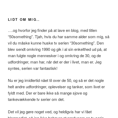
LIDT OM MIG..
….og hvorfor jeg finder på at lave en blog, med titlen
“50something”. Tjah, hvis du har samme alder som mig, så
vil du måske kunne huske tv serien “30something”. Den
blev sendt omkring 1990 og gik i al sin enkelthed ud på, at
man fulgte nogle mennesker i og omkring de 30, og de
udfordringer, man har, når det er der i livet, man er. Jeg
syntes, serien var fantastisk!
Nu er jeg imidlertid nået til over de 50, og så er det nogle
helt andre udfordringer, oplevelser og tanker, som livet er
fyldt med. Der er bare ikke så mange sjove og
tankevækkende tv serier om det.
Det vil jeg gøre noget ved, og heldigvis har vi fået
blogmediet, så jeg ikke behøver at producere en tv serie.