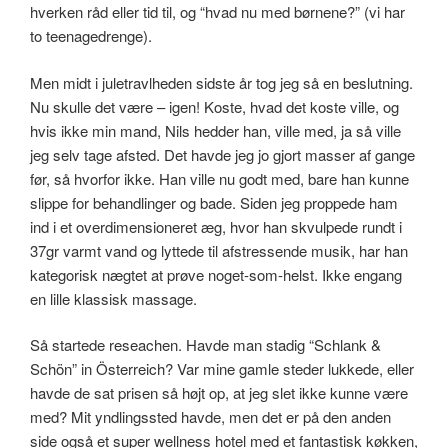
hverken råd eller tid til, og “hvad nu med børnene?” (vi har
to teenagedrenge).
Men midt i juletravlheden sidste år tog jeg så en beslutning.
Nu skulle det være – igen! Koste, hvad det koste ville, og
hvis ikke min mand, Nils hedder han, ville med, ja så ville
jeg selv tage afsted. Det havde jeg jo gjort masser af gange
før, så hvorfor ikke. Han ville nu godt med, bare han kunne
slippe for behandlinger og bade. Siden jeg proppede ham
ind i et overdimensioneret æg, hvor han skvulpede rundt i
37gr varmt vand og lyttede til afstressende musik, har han
kategorisk nægtet at prøve noget-som-helst. Ikke engang
en lille klassisk massage.
Så startede reseachen. Havde man stadig “Schlank &
Schön” in Österreich? Var mine gamle steder lukkede, eller
havde de sat prisen så højt op, at jeg slet ikke kunne være
med? Mit yndlingssted havde, men det er på den anden
side også et super wellness hotel med et fantastisk køkken,