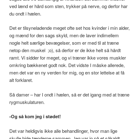
ved lænd er hård som sten, trykker på nerve, og derfor har
du ondt i hælen.
Det er tilsyneladende meget ofte set hos kvinder i min alder,
og mænd for den sags skyld, men de laver indimellem
nogle helt særlige bevægelser, som er med til at træne
netop den muskel ;o), så derfor er de ikke helt så hårdt
ramt. Vi sidder for meget, og vi træner ikke vores muskler
omkring bækkenet godt nok. Det vidste I måske allerede,
men det var en ny verden for mig, og en stor lettelse at få
alt forklaret.
Så damer – har I ondt i hælen, så er det igang med at træne
rygmuskulaturen.
-Og så kom jeg i stødet!
Det var heldigvis ikke alle behandlinger, hvor man lige
skulle bide tænderne sammen. Jeg var jo på et såkaldt