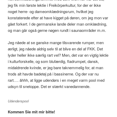
jeg fik min første lektie i Freikörperkultur, for der er ikke
noget herre- og dameomklædningsrum, hvilket jeg
konstaterede efter at have kigget på døren, om jeg mon var
gået forkert. I de germanske lande deler man omklædning,
og man går også gerne nøgen rundt i saunaområder m.m.
Jeg nåede at se ganske mange tilsvarende rumper, men
ærligt, jeg nåede aldrig selv til at blive en del af FKK. Det
lyder heller ikke særlig rart vel? Men, det var en vigtig lektie
i kulturforskelle, og som blufærdig, fladrumpet, dansk,
midaldrende kvinde, er jeg bare taknemmelig for, at man
trods alt havde badetøj på i bassinerne. Og der var nu
rart…. åhhh, at ligge udendørs i en meget varm pool med
udsyn til snetoppe. Det er stærkt vanedannende.
Udendørspool
Kommen Sie mit mir bitte!