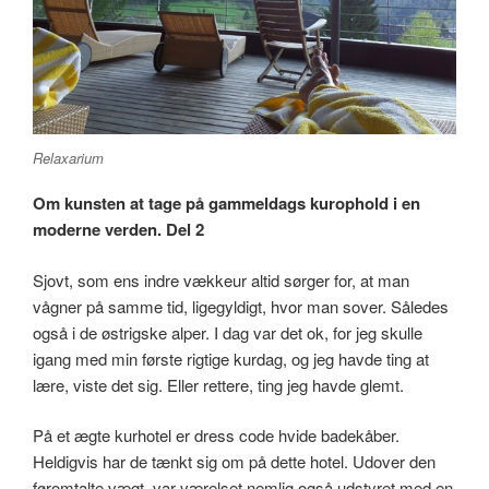
Relaxarium
Om kunsten at tage på gammeldags kurophold i en
moderne verden. Del 2
Sjovt, som ens indre vækkeur altid sørger for, at man
vågner på samme tid, ligegyldigt, hvor man sover. Således
også i de østrigske alper. I dag var det ok, for jeg skulle
igang med min første rigtige kurdag, og jeg havde ting at
lære, viste det sig. Eller rettere, ting jeg havde glemt.
På et ægte kurhotel er dress code hvide badekåber.
Heldigvis har de tænkt sig om på dette hotel. Udover den
føromtalte vægt, var værelset nemlig også udstyret med en