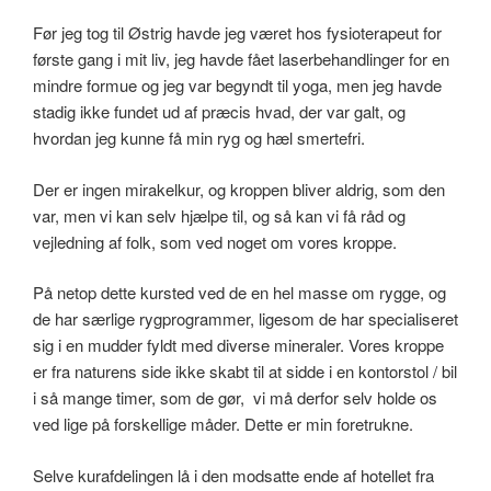
Før jeg tog til Østrig havde jeg været hos fysioterapeut for
første gang i mit liv, jeg havde fået laserbehandlinger for en
mindre formue og jeg var begyndt til yoga, men jeg havde
stadig ikke fundet ud af præcis hvad, der var galt, og
hvordan jeg kunne få min ryg og hæl smertefri.
Der er ingen mirakelkur, og kroppen bliver aldrig, som den
var, men vi kan selv hjælpe til, og så kan vi få råd og
vejledning af folk, som ved noget om vores kroppe.
På netop dette kursted ved de en hel masse om rygge, og
de har særlige rygprogrammer, ligesom de har specialiseret
sig i en mudder fyldt med diverse mineraler. Vores kroppe
er fra naturens side ikke skabt til at sidde i en kontorstol / bil
i så mange timer, som de gør, vi må derfor selv holde os
ved lige på forskellige måder. Dette er min foretrukne.
Selve kurafdelingen lå i den modsatte ende af hotellet fra