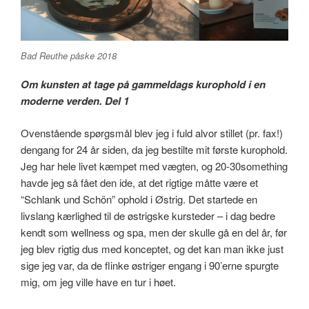
Bad Reuthe påske 2018
Om kunsten at tage på gammeldags kurophold i en
moderne verden. Del 1
Ovenstående spørgsmål blev jeg i fuld alvor stillet (pr. fax!)
dengang for 24 år siden, da jeg bestilte mit første kurophold.
Jeg har hele livet kæmpet med vægten, og 20-30something
havde jeg så fået den ide, at det rigtige måtte være et
“Schlank und Schön” ophold i Østrig. Det startede en
livslang kærlighed til de østrigske kursteder – i dag bedre
kendt som wellness og spa, men der skulle gå en del år, før
jeg blev rigtig dus med konceptet, og det kan man ikke just
sige jeg var, da de flinke østriger engang i 90’erne spurgte
mig, om jeg ville have en tur i høet.