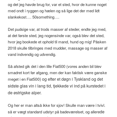
og det jeg havde brug for, var et sted, hvor de kunne noget
med ondt i ryggen og hælen og så lige det der med lidt
slankekost…. 50something….
Det pudsige var, at trods masser af steder, endte jeg med,
at det første sted, jeg nogensinde var, også blev det sted,
hvor jeg bookede et ophold til mand, hund og mig! Påsken
2018 skulle tilbringes med mudder, massage og masser af
vand indvendig og udvendig.
Så afsted gik det i den lille Fiat500 (vores anden bil blev
smadret kort før afgang, men der kan faktisk være ganske
00) og efter et døgn i Tyskland og det
meget i en Fiat5
sidste glas vin i lang tid, tjekkede vi ind på kurstedet i
de østrigske alper.
Og her er man altså ikke for sjov! Skulle man være i tvivl.
de
så er vægt standard udstyr på badeværelset, og allere