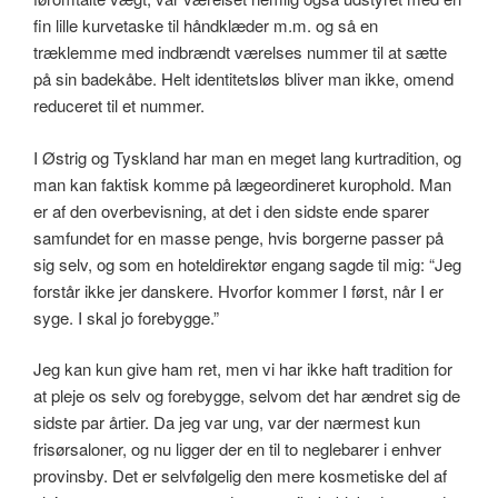
fin lille kurvetaske til håndklæder m.m. og så en
træklemme med indbrændt værelses nummer til at sætte
på sin badekåbe. Helt identitetsløs bliver man ikke, omend
reduceret til et nummer.
I Østrig og Tyskland har man en meget lang kurtradition, og
man kan faktisk komme på lægeordineret kurophold. Man
er af den overbevisning, at det i den sidste ende sparer
samfundet for en masse penge, hvis borgerne passer på
sig selv, og som en hoteldirektør engang sagde til mig: “Jeg
forstår ikke jer danskere. Hvorfor kommer I først, når I er
syge. I skal jo forebygge.”
Jeg kan kun give ham ret, men vi har ikke haft tradition for
at pleje os selv og forebygge, selvom det har ændret sig de
sidste par årtier. Da jeg var ung, var der nærmest kun
frisørsaloner, og nu ligger der en til to neglebarer i enhver
provinsby. Det er selvfølgelig den mere kosmetiske del af