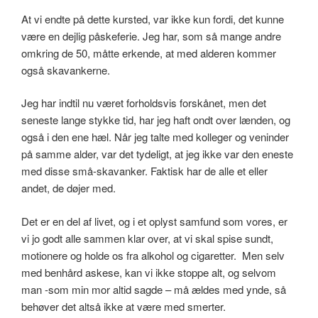
At vi endte på dette kursted, var ikke kun fordi, det kunne
være en dejlig påskeferie. Jeg har, som så mange andre
omkring de 50, måtte erkende, at med alderen kommer
også skavankerne.
Jeg har indtil nu været forholdsvis forskånet, men det
seneste lange stykke tid, har jeg haft ondt over lænden, og
også i den ene hæl. Når jeg talte med kolleger og veninder
på samme alder, var det tydeligt, at jeg ikke var den eneste
med disse små-skavanker. Faktisk har de alle et eller
andet, de døjer med.
Det er en del af livet, og i et oplyst samfund som vores, er
vi jo godt alle sammen klar over, at vi skal spise sundt,
motionere og holde os fra alkohol og cigaretter. Men selv
med benhård askese, kan vi ikke stoppe alt, og selvom
man -som min mor altid sagde – må ældes med ynde, så
behøver det altså ikke at være med smerter.