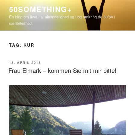
Videre
50SOMETHING+
til
En blog om livet i al almindelighed og i og omkring de 50/60 i
indhold
særdeleshed.
TAG:
KUR
UDGIVET
13. APRIL 2018
DEN
Frau Elmark – kommen Sie mit mir bitte!