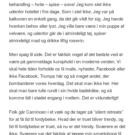
behandling – hvile – spise – sove! Jeg kom slet ikke
udenfor hotellet i fire dage. Som i slet ikke. Jeg var på
balkonen en enkelt gang, da det gik vildt for sig. Jeg havde
hverken behov eller lyst. Jeg ville bare være i min puppe af
velvære, og udenfor går de i almindeligt tøj, spiser
almindeligt mad og drikke liflig rosevin.
Men spøg til side. Det er faktisk noget af det bedste ved at
være på gammeldags kurophold i en moderne verden. Vi
skal hele tiden forholde os til mails, nyheder, Facebook eller
ikke Facebook, Trumps hår og så meget andet, der
bombarderer vores hverdag. Det skal man ikke her. Her
skal man bare tulle rundt i sin hvide badekåbe, og så
komme lidt i stødet engang i mellem. Det er vidunderligt!
Folk går Caminoen i et væk og de tager på “silent retreats”
for at få tid til fordybelse. Hvad der er truet bliver trendy, og
tid til fordybelse er truet, så nu er det trendy. Sværere er det
ikke. Sværere var det faktisk at lægge min smartphone til