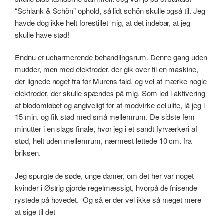
“Schlank & Schön” ophold, så lidt schön skulle også til. Jeg
havde dog ikke helt forestillet mig, at det indebar, at jeg
skulle have stød!
Endnu et ucharmerende behandlingsrum. Denne gang uden
mudder, men med elektroder, der gik over til en maskine,
der lignede noget fra før Murens fald, og vel at mærke nogle
elektroder, der skulle spændes på mig. Som led i aktivering
af blodomløbet og angiveligt for at modvirke cellulite, lå jeg i
15 min. og fik stød med små mellemrum. De sidste fem
minutter i en slags finale, hvor jeg i et sandt fyrværkeri af
stød, helt uden mellemrum, nærmest lettede 10 cm. fra
briksen.
Jeg spurgte de søde, unge damer, om det her var noget
kvinder i Østrig gjorde regelmæssigt, hvorpå de fnisende
rystede på hovedet. Og så er der vel ikke så meget mere
at sige til det!