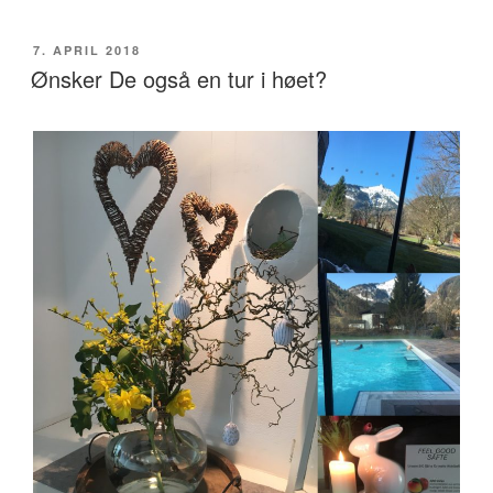
UDGIVET
7. APRIL 2018
DEN
Ønsker De også en tur i høet?