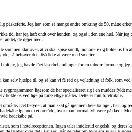
dejlig påskeferie. Jeg har, som så mange andre omkring de 50, måtte er
ykke tid, har jeg haft ondt over lænden, og også i den ene hæl. Når jeg t
ler andet, de døjer med.
 alle sammen klar over, at vi skal spise sundt, motionere og holde os fr
nde, så behøver det altså ikke at være med smerter.
g i mit liv, jeg havde fået laserbehandlinger for en mindre formue og je
 kan selv hjælpe til, og så kan vi få råd og vejledning af folk, som ve
 rygprogrammer, ligesom de har specialiseret sig i en mudder fyldt med 
selv holde os ved lige på forskellige måder. Dette er min foretrukne.
pool område. Det betyder, at man skal gå igennem hele lounge-, bar- og 
adekåbe igennem et område, hvor man normalt vil være påklædt. Men her 
 hvid badekåbe på.
ster, som i hotelreceptionen. Ingen taler imidlertid engelsk, og deres k
m de tænker over det i Brussel, når de taler om hvor ens vi er i Europa