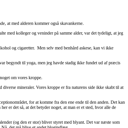
kende, at med alderen kommer også skavankerne.
alte med kolleger og veninder på samme alder, var det tydeligt, at jeg
a alkohol og cigaretter. Men selv med benhård askese, kan vi ikke
g var begyndt til yoga, men jeg havde stadig ikke fundet ud af præcis
d noget om vores kroppe.
diverse mineraler. Vores kroppe er fra naturens side ikke skabt til at
receptionområdet, for at komme fra den ene ende til den anden. Det kan
er det så, at det betyder noget, at man er et sted, hvor alle de
alender (og den er stor) bliver styret med blyant. Det var næste som
. Nå, det må blive et andet blogindlæg.