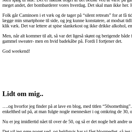
meget andet, der bombarderer vores hverdag. Det skal man ikke her. He
Folk går Caminoen i et væk og de tager på “silent retreats” for at få tid 
lægge min smartphone til side, og jeg kunne konstatere, at modsat tidl
klik væk. Det var lettere at spise slankekost og ikke drikke alkohol, e
Men, når alt kommer til alt, så var det ligeså skønt og berigende både 
gammel sweater- men en hvid badekåbe på. Fordi I fortjener det.
God weekend!
Lidt om mig..
….og hvorfor jeg finder på at lave en blog, med titlen “50something”
enkelthed ud på, at man fulgte nogle mennesker i og omkring de 30, og d
Nu er jeg imidlertid nået til over de 50, og så er det nogle helt andre
Det vil jeg gøre noget ved, og heldigvis har vi fået blogmediet, så jeg