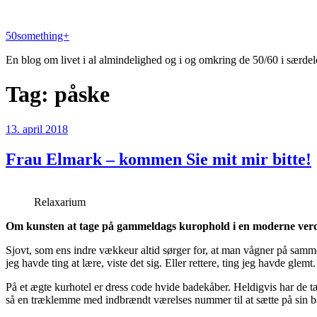
Videre
til
50something+
indhold
En blog om livet i al almindelighed og i og omkring de 50/60 i særdel
Tag:
påske
Udgivet
13. april 2018
den
Frau Elmark – kommen Sie mit mir bitte!
Relaxarium
Om kunsten at tage på gammeldags kurophold i en moderne verd
Sjovt, som ens indre vækkeur altid sørger for, at man vågner på samme t
jeg havde ting at lære, viste det sig. Eller rettere, ting jeg havde glemt.
På et ægte kurhotel er dress code hvide badekåber. Heldigvis har de t
så en træklemme med indbrændt værelses nummer til at sætte på sin ba