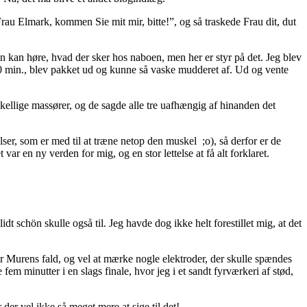
u Elmark, kommen Sie mit mir, bitte!”, og så traskede Frau dit, dut
an høre, hvad der sker hos naboen, men her er styr på det. Jeg blev
 20 min., blev pakket ud og kunne så vaske mudderet af. Ud og vente
skellige massører, og de sagde alle tre uafhængig af hinanden det
ser, som er med til at træne netop den muskel ;o), så derfor er de
r en ny verden for mig, og en stor lettelse at få alt forklaret.
 schön skulle også til. Jeg havde dog ikke helt forestillet mig, at det
 Murens fald, og vel at mærke nogle elektroder, der skulle spændes
em minutter i en slags finale, hvor jeg i et sandt fyrværkeri af stød,
er vel ikke så meget mere at sige til det!