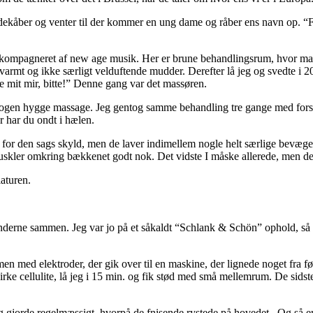
kåber og venter til der kommer en ung dame og råber ens navn op. “Fra
kompagneret af new age musik. Her er brune behandlingsrum, hvor man k
 varmt og ikke særligt velduftende mudder. Derefter lå jeg og svedte i
it mir, bitte!” Denne gang var det massøren.
ikke nogen hygge massage. Jeg gentog samme behandling tre gange med for
 har du ondt i hælen.
 for den sags skyld, men de laver indimellem nogle helt særlige bevægel
uskler omkring bækkenet godt nok. Det vidste I måske allerede, men det va
aturen.
nderne sammen. Jeg var jo på et såkaldt “Schlank & Schön” ophold, så lidt
ed elektroder, der gik over til en maskine, der lignede noget fra før
ke cellulite, lå jeg i 15 min. og fik stød med små mellemrum. De sidste f
 gjorde regelmæssigt, hvorpå de fnisende rystede på hovedet. Og så er d