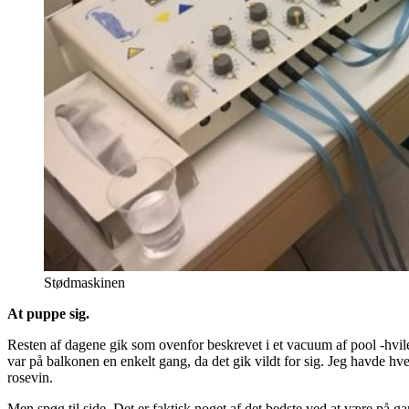
Stødmaskinen
At puppe sig.
Resten af dagene gik som ovenfor beskrevet i et vacuum af pool -hvile 
var på balkonen en enkelt gang, da det gik vildt for sig. Jeg havde hve
rosevin.
Men spøg til side. Det er faktisk noget af det bedste ved at være på 