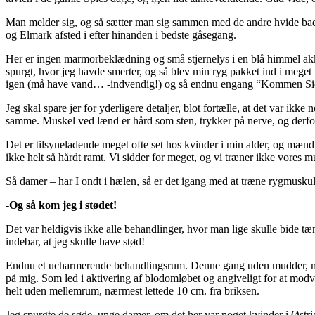
Man melder sig, og så sætter man sig sammen med de andre hvide bade
og Elmark afsted i efter hinanden i bedste gåsegang.
Her er ingen marmorbeklædning og små stjernelys i en blå himmel ak
spurgt, hvor jeg havde smerter, og så blev min ryg pakket ind i meget
igen (må have vand… -indvendig!) og så endnu engang “Kommen Sie m
Jeg skal spare jer for yderligere detaljer, blot fortælle, at det var 
samme. Muskel ved lænd er hård som sten, trykker på nerve, og derfor
Det er tilsyneladende meget ofte set hos kvinder i min alder, og mænd
ikke helt så hårdt ramt. Vi sidder for meget, og vi træner ikke vores m
Så damer – har I ondt i hælen, så er det igang med at træne rygmuskul
-Og så kom jeg i stødet!
Det var heldigvis ikke alle behandlinger, hvor man lige skulle bide tæ
indebar, at jeg skulle have stød!
Endnu et ucharmerende behandlingsrum. Denne gang uden mudder, men m
på mig. Som led i aktivering af blodomløbet og angiveligt for at modvir
helt uden mellemrum, nærmest lettede 10 cm. fra briksen.
Jeg spurgte de søde, unge damer, om det her var noget kvinder i Østrig