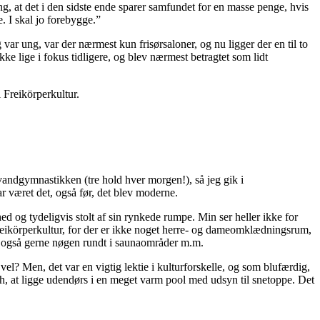
, at det i den sidste ende sparer samfundet for en masse penge, hvis
. I skal jo forebygge.”
 var ung, var der nærmest kun frisørsaloner, og nu ligger der en til to
e lige i fokus tidligere, og blev nærmest betragtet som lidt
i Freikörperkultur.
andgymnastikken (tre hold hver morgen!), så jeg gik i
r været det, også før, det blev moderne.
g tydeligvis stolt af sin rynkede rumpe. Min ser heller ikke for
reikörperkultur, for der er ikke noget herre- og dameomklædningsrum,
r også gerne nøgen rundt i saunaområder m.m.
vel? Men, det var en vigtig lektie i kulturforskelle, og som blufærdig,
hh, at ligge udendørs i en meget varm pool med udsyn til snetoppe. Det