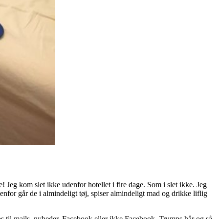
 Jeg kom slet ikke udenfor hotellet i fire dage. Som i slet ikke. Jeg
nfor går de i almindeligt tøj, spiser almindeligt mad og drikke liflig
os til mails, nyheder, Facebook eller ikke Facebook, Trumps hår og så