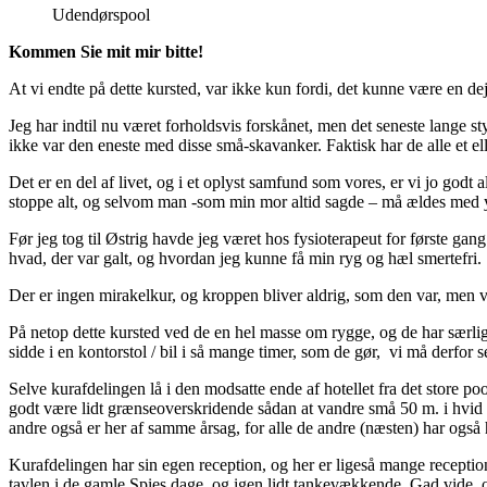
Udendørspool
Kommen Sie mit mir bitte!
At vi endte på dette kursted, var ikke kun fordi, det kunne være en 
Jeg har indtil nu været forholdsvis forskånet, men det seneste lange st
ikke var den eneste med disse små-skavanker. Faktisk har de alle et el
Det er en del af livet, og i et oplyst samfund som vores, er vi jo godt
stoppe alt, og selvom man -som min mor altid sagde – må ældes med y
Før jeg tog til Østrig havde jeg været hos fysioterapeut for første gan
hvad, der var galt, og hvordan jeg kunne få min ryg og hæl smertefri.
Der er ingen mirakelkur, og kroppen bliver aldrig, som den var, men vi
På netop dette kursted ved de en hel masse om rygge, og de har særlige
sidde i en kontorstol / bil i så mange timer, som de gør, vi må derfor 
Selve kurafdelingen lå i den modsatte ende af hotellet fra det store 
godt være lidt grænseoverskridende sådan at vandre små 50 m. i hvid b
andre også er her af samme årsag, for alle de andre (næsten) har også
Kurafdelingen har sin egen reception, og her er ligeså mange receptioni
tavlen i de gamle Spies dage, og igen lidt tankevækkende. Gad vide, o