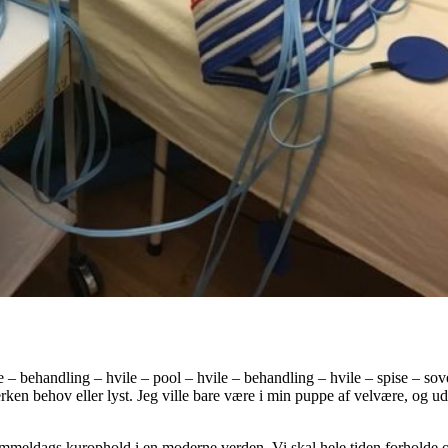
– behandling – hvile – pool – hvile – behandling – hvile – spise – sove!
rken behov eller lyst. Jeg ville bare være i min puppe af velvære, og ude
gammeldags kurophold i en moderne verden. Vi skal hele tiden forholde 