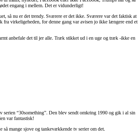
tødet engang i mellem. Det er vidunderligt!
ruet, så nu er det trendy. Sværere er det ikke. Sværere var det faktisk at
æk fra virkeligeheden, for denne gang var avisen jo ikke længere end et
mt anbefale det til jer alle. Træk stikket ud i en uge og træk -ikke en
tv serien “30something”. Den blev sendt omkring 1990 og gik i al sin
en var fantastisk!
 ikke så mange sjove og tankevækkende tv serier om det.