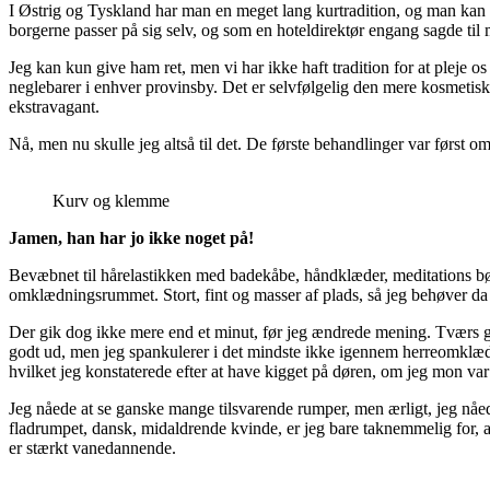
I Østrig og Tyskland har man en meget lang kurtradition, og man kan 
borgerne passer på sig selv, og som en hoteldirektør engang sagde til m
Jeg kan kun give ham ret, men vi har ikke haft tradition for at pleje os
neglebarer i enhver provinsby. Det er selvfølgelig den mere kosmetisk
ekstravagant.
Nå, men nu skulle jeg altså til det. De første behandlinger var først om
Kurv og klemme
Jamen, han har jo ikke noget på!
Bevæbnet til hårelastikken med badekåbe, håndklæder, meditations bøg
omklædningsrummet. Stort, fint og masser af plads, så jeg behøver da i
Der gik dog ikke mere end et minut, før jeg ændrede mening. Tværs g
godt ud, men jeg spankulerer i det mindste ikke igennem herreomklædn
hvilket jeg konstaterede efter at have kigget på døren, om jeg mon 
Jeg nåede at se ganske mange tilsvarende rumper, men ærligt, jeg nåede 
fladrumpet, dansk, midaldrende kvinde, er jeg bare taknemmelig for, a
er stærkt vanedannende.