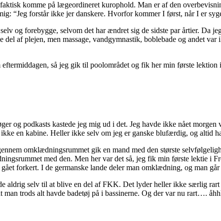
faktisk komme på lægeordineret kurophold. Man er af den overbevisning
ig: “Jeg forstår ikke jer danskere. Hvorfor kommer I først, når I er syge
 selv og forebygge, selvom det har ændret sig de sidste par årtier. Da jeg
e del af plejen, men massage, vandgymnastik, boblebade og andet var ikk
 eftermiddagen, så jeg gik til poolområdet og fik her min første lektion 
er og podkasts kastede jeg mig ud i det. Jeg havde ikke nået morgen v
kke en kabine. Heller ikke selv om jeg er ganske blufærdig, og altid ha
ennem omklædningsrummet gik en mand med den største selvfølgelighed o
ingsrummet med den. Men her var det så, jeg fik min første lektie i F
var gået forkert. I de germanske lande deler man omklædning, og man gå
aldrig selv til at blive en del af FKK. Det lyder heller ikke særlig rart 
t man trods alt havde badetøj på i bassinerne. Og der var nu rart…. åh