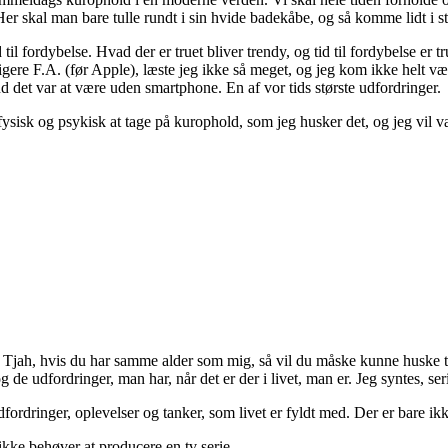
r skal man bare tulle rundt i sin hvide badekåbe, og så komme lidt i s
til fordybelse. Hvad der er truet bliver trendy, og tid til fordybelse er t
igere F.A. (før Apple), læste jeg ikke så meget, og jeg kom ikke helt v
nd det var at være uden smartphone. En af vor tids største udfordringer.
fysisk og psykisk at tage på kurophold, som jeg husker det, og jeg vil var
. Tjah, hvis du har samme alder som mig, så vil du måske kunne huske 
e udfordringer, man har, når det er der i livet, man er. Jeg syntes, seri
 udfordringer, oplevelser og tanker, som livet er fyldt med. Der er bare
 ikke behøver at producere en tv serie.