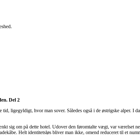
eshed.
en. Del 2
id, ligegyldigt, hvor man sover. Således også i de østrigske alper. I da
ænkt sig om på dette hotel. Udover den føromtalte vægt, var værelset ne
dekåbe. Helt identitetsløs bliver man ikke, omend reduceret til et num